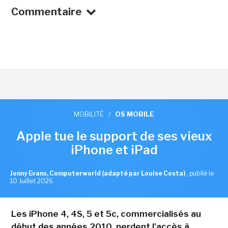
Commentaire
MOBILITÉ
/
OS MOBILE
Apple tue le support de ses vieux
iPhone et iPad
Jonny Evans, Computerworld (adapté par Louise Costa)
,
publié le
10 Juillet 2026
Les iPhone 4, 4S, 5 et 5c, commercialisés au
début des années 2010, perdent l'accès à