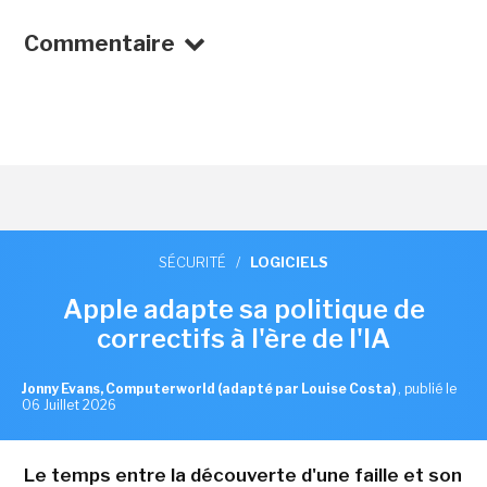
Commentaire
SÉCURITÉ
/
LOGICIELS
Apple adapte sa politique de
correctifs à l'ère de l'IA
Jonny Evans, Computerworld (adapté par Louise Costa)
,
publié le
06 Juillet 2026
Le temps entre la découverte d'une faille et son