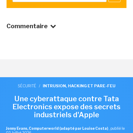
Commentaire
SÉCURITÉ
/
INTRUSION, HACKING ET PARE-FEU
Une cyberattaque contre Tata
Electronics expose des secrets
industriels d'Apple
Jonny Evans, Computerworld (adapté par Louise Costa)
,
publié le
02 Juillet 2026