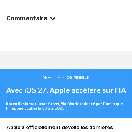
Commentaire
MOBILITÉ
/
OS MOBILE
Avec iOS 27, Apple accélère sur l'IA
Karen Haslam et Jason Cross, MacWorld (adapté par Dominique
Filippone)
,
publié le 09 Juin 2026
Apple a officiellement dévoilé les dernières