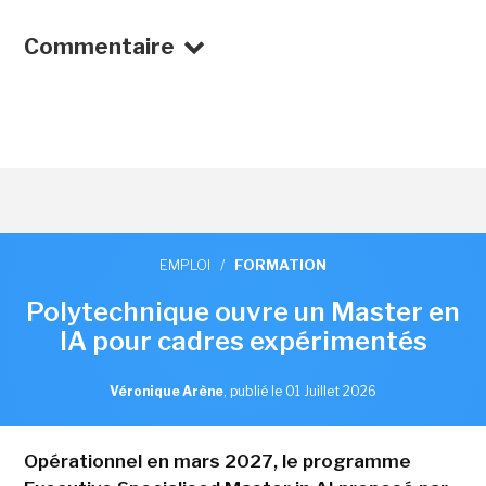
Commentaire
EMPLOI
/
FORMATION
Polytechnique ouvre un Master en
IA pour cadres expérimentés
Véronique Arène
,
publié le 01 Juillet 2026
Opérationnel en mars 2027, le programme