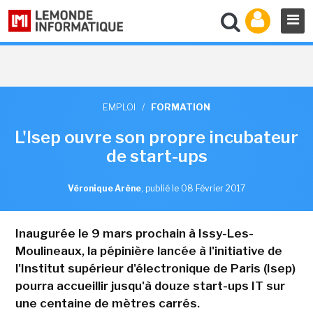
EMPLOI
/
FORMATION
L'Isep ouvre son propre incubateur
de start-ups
Véronique Arène
,
publié le 08 Février 2017
Inaugurée le 9 mars prochain à Issy-Les-
Moulineaux, la pépinière lancée à l'initiative de
l'Institut supérieur d'électronique de Paris (Isep)
pourra accueillir jusqu'à douze start-ups IT sur
une centaine de mètres carrés.