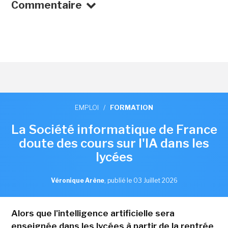
Commentaire
EMPLOI
/
FORMATION
La Société informatique de France
doute des cours sur l'IA dans les
lycées
Véronique Arène
,
publié le 03 Juillet 2026
Alors que l'intelligence artificielle sera
enseignée dans les lycées à partir de la rentrée