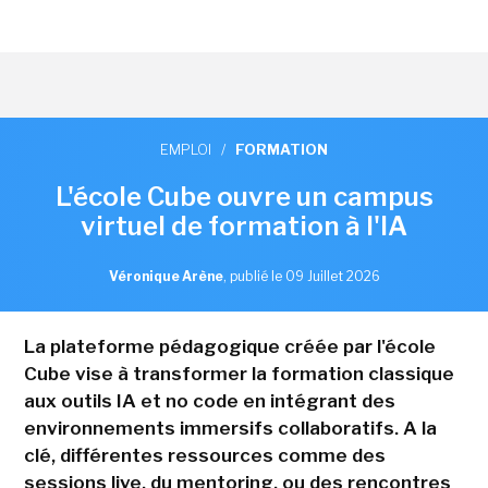
EMPLOI
/
FORMATION
L'école Cube ouvre un campus
virtuel de formation à l'IA
Véronique Arène
,
publié le 09 Juillet 2026
La plateforme pédagogique créée par l'école
Cube vise à transformer la formation classique
aux outils IA et no code en intégrant des
environnements immersifs collaboratifs. A la
clé, différentes ressources comme des
sessions live, du mentoring, ou des rencontres