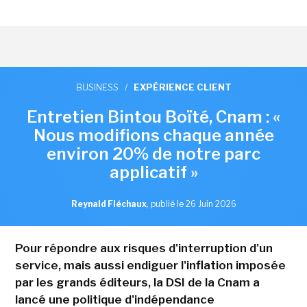
BUSINESS
/
EXPÉRIENCE CLIENT
Entretien Bintou Boïté, Cnam : «
Nous modifions chaque année
environ 20% de notre parc
applicatif »
Reynald Fléchaux
,
publié le 26 Juin 2026
Pour répondre aux risques d'interruption d'un
service, mais aussi endiguer l'inflation imposée
par les grands éditeurs, la DSI de la Cnam a
lancé une politique d'indépendance