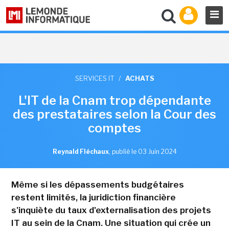
SERVICES IT
/
ACHATS
L'IT de la Cnam trop dépendante
des prestataires selon la Cour des
comptes
Reynald Fléchaux
,
publié le 03 Juin 2024
Même si les dépassements budgétaires
restent limités, la juridiction financière
s'inquiète du taux d'externalisation des projets
IT au sein de la Cnam. Une situation qui crée un