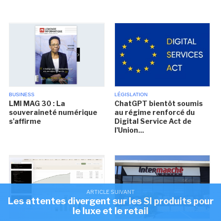
BUSINESS
LÉGISLATION
LMI MAG 30 : La
ChatGPT bientôt soumis
souveraineté numérique
au régime renforcé du
s'affirme
Digital Service Act de
l'Union...
ARTICLE SUIVANT
Les attentes divergent sur les SI produits pour
le luxe et le retail