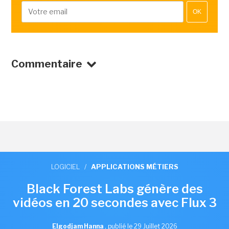
OK
Commentaire
LOGICIEL
/
APPLICATIONS MÉTIERS
Black Forest Labs génère des
vidéos en 20 secondes avec Flux 3
Elgodjam Hanna
,
publié le 29 Juillet 2026