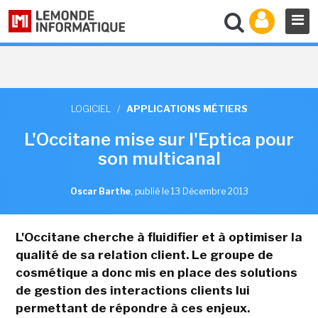
LOGICIEL
/
APPLICATIONS MÉTIERS
L'Occitane mise sur l'Eptica pour
son multicanal
Oscar Barthe
,
publié le 13 Décembre 2013
L'Occitane cherche à fluidifier et à optimiser la
qualité de sa relation client. Le groupe de
cosmétique a donc mis en place des solutions
de gestion des interactions clients lui
permettant de répondre à ces enjeux.