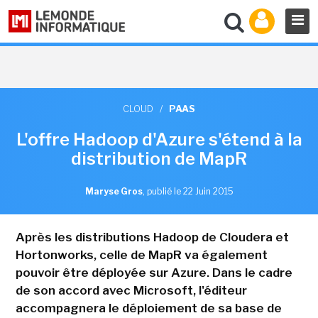
CLOUD
/
PAAS
L'offre Hadoop d'Azure s'étend à la
distribution de MapR
Maryse Gros
,
publié le 22 Juin 2015
Après les distributions Hadoop de Cloudera et
Hortonworks, celle de MapR va également
pouvoir être déployée sur Azure. Dans le cadre
de son accord avec Microsoft, l'éditeur
accompagnera le déploiement de sa base de