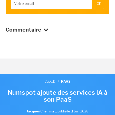
OK
Commentaire
CLOUD
/
PAAS
Numspot ajoute des services IA à
son PaaS
Jacques Cheminat
,
publié le 11 Juin 2026