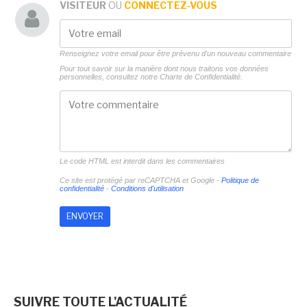
VISITEUR
OU
CONNECTEZ-VOUS
Renseignez votre email pour être prévenu d'un nouveau commentaire
Pour tout savoir sur la manière dont nous traitons vos données
personnelles, consultez notre
Charte de Confidentialité.
Le code HTML est interdit dans les commentaires
Ce site est protégé par reCAPTCHA et Google -
Politique de
confidentialité
-
Conditions d'utilisation
SUIVRE TOUTE L'ACTUALITÉ