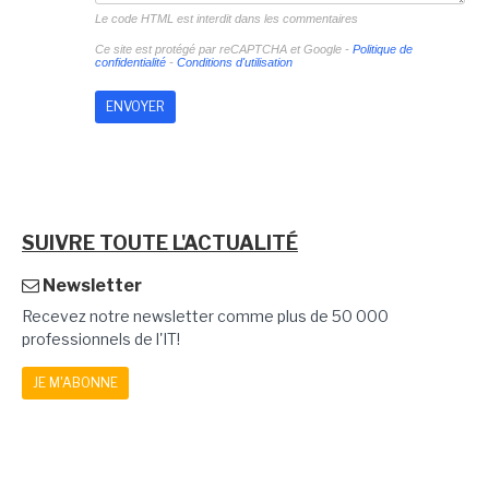
Le code HTML est interdit dans les commentaires
Ce site est protégé par reCAPTCHA et Google -
Politique de
confidentialité
-
Conditions d'utilisation
SUIVRE TOUTE L'ACTUALITÉ
Newsletter
Recevez notre newsletter comme plus de 50 000
professionnels de l'IT!
JE M'ABONNE