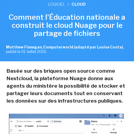
LOGICIEL
/
CLOUD
Comment l'Éducation nationale a
construit le cloud Nuage pour le
partage de fichiers
Matthew Finnegan, Computerworld (adapté par Louise Costa)
,
publié le 01 Juillet 2026
Basée sur des briques open source comme
Nextcloud, la plateforme Nuage donne aux
agents du ministère la possibilité de stocker et
partager leurs documents tout en conservant
les données sur des infrastructures publiques.