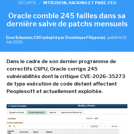
SÉCURITÉ
/
INTRUSION, HACKING ET PARE-FEU
Oracle comble 245 failles dans sa
dernière salve de patchs mensuels
Evan Schuman, CSO (adapté par Dominique Filippone)
,
publié le 19
Juin 2026
Dans le cadre de son dernier programme de
correctifs CSPU, Oracle corrige 245
vulnérabilités dont la critique CVE-2026-35273
de type exécution de code distant affectant
Peoplesoft et actuellement exploitée.