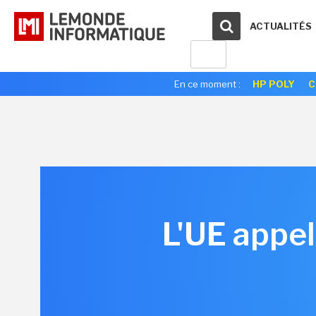
ACTUALITÉS
En ce moment :
HP POLY
C
L'UE appel