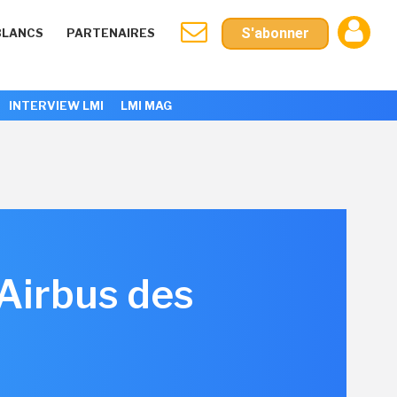
S'abonner
BLANCS
PARTENAIRES
INTERVIEW LMI
LMI MAG
 Airbus des