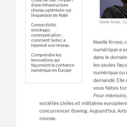
d'une infrastructure
réseau optimisée sur
l'expansion de Kiabi
Neelie Kroes, Co
Connectivité,
stockage,
communication :
comment Setec a
Neelie Kroes, 
repensé son réseau
numérique a es
Comprendre les
dans le domain
innovations qui
les seules faç
façonnent la confiance
numérique en Europe
numérique ou u
demandé. Elle 
vous faites tom
Pour mémoire, 
sociétés civiles et militaires europée
concurrencer Boeing. Aujourd'hui, Airbu
monde.