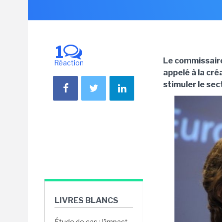
1
Le commissair
Réaction
appelé à la créa
stimuler le se
LIVRES BLANCS
Étude de cas : l'impact