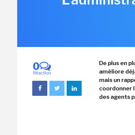
De plus en plu
0
améliore déj
Réaction
mais un rapp
coordonner le
des agents po