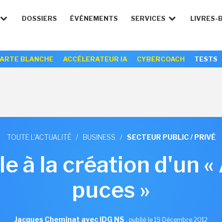
DOSSIERS
ÉVÉNEMENTS
SERVICES
LIVRES-
ARTE BLANCHE
ACCÉLERATEUR IA
CYBERCOACH
TESTS
TOUTE L'ACTUALITÉ
/
BUSINESS
/
SECTEUR PUBLIC / PRIVÉ
le à la création d'un «
puces »
Jacques Cheminat avec IDG NS
,
publié le 19 Décembre 2012