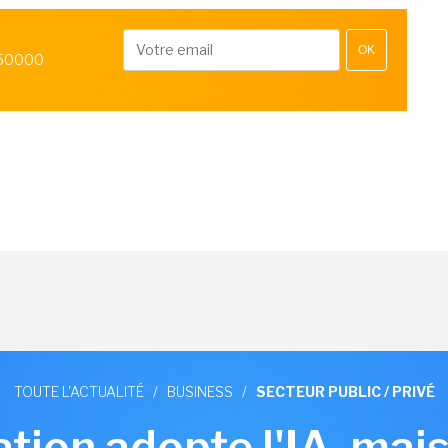
OK
 50000
TOUTE L'ACTUALITÉ
/
BUSINESS
/
SECTEUR PUBLIC / PRIVÉ
ation adopte l'IA, ma