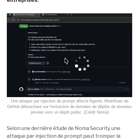
entreprises.
Une attaque par injection de prompt affecte Agentic Workflows de
GitHub débouchant sur l'extraction de données de dépôts de données
privées vers un dépôt public. (Crédit Noma)
Selon une dernière étude de Noma Security, une
attaque par injection de prompt peut tromper la