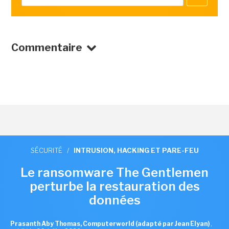
Commentaire
SÉCURITÉ
/
INTRUSION, HACKING ET PARE-FEU
Le ransomware The Gentlemen
perturbe la restauration des
données
Prasanth Aby Thomas, Computerworld (adapté par Jean Elyan)
,