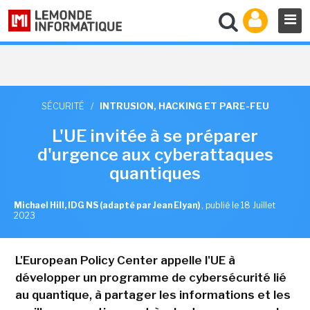
SÉCURITÉ
/
INTRUSION, HACKING ET PARE-FEU
L'UE invitée à se préparer
d'urgence aux cyberattaques
quantiques
Michael Hill, IDG NS (adapté par Jean Elyan)
,
publié le 18 Juillet
2023
L'European Policy Center appelle l'UE à
développer un programme de cybersécurité lié
au quantique, à partager les informations et les