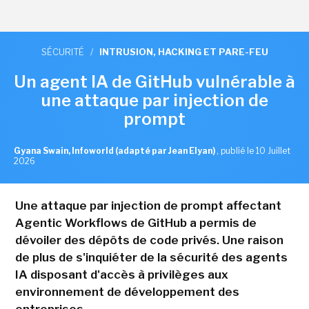
SÉCURITÉ
/
INTRUSION, HACKING ET PARE-FEU
Un agent IA de GitHub vulnérable à
une attaque par injection de
prompt
Gyana Swain, Infoworld (adapté par Jean Elyan)
,
publié le 10 Juillet
2026
Une attaque par injection de prompt affectant
Agentic Workflows de GitHub a permis de
dévoiler des dépôts de code privés. Une raison
de plus de s'inquiéter de la sécurité des agents
IA disposant d'accès à privilèges aux
environnement de développement des