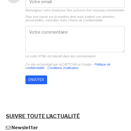
Renseignez votre email pour être prévenu d'un nouveau commentaire
Pour tout savoir sur la manière dont nous traitons vos données
personnelles, consultez notre
Charte de Confidentialité.
Le code HTML est interdit dans les commentaires
Ce site est protégé par reCAPTCHA et Google -
Politique de
confidentialité
-
Conditions d'utilisation
SUIVRE TOUTE L'ACTUALITÉ
Newsletter