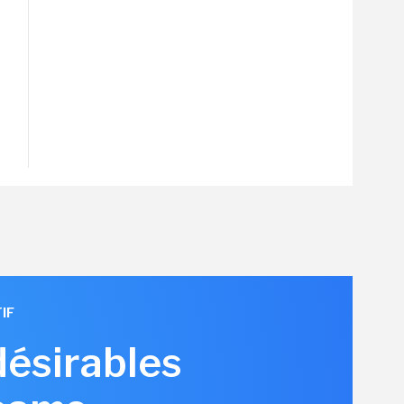
IF
désirables