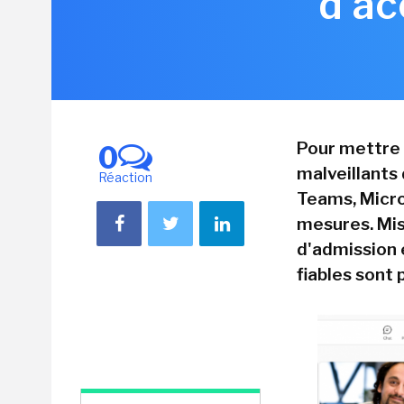
d'ac
Pour mettre 
0
malveillants
Réaction
Teams, Micr
mesures. Mis
d'admission 
fiables sont 