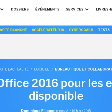
DOSSIERS
ÉVÉNEMENTS
SERVICES
LIVRES-
ARTE BLANCHE
ACCÉLERATEUR IA
CYBERCOACH
TESTS
UTE L'ACTUALITÉ
/
LOGICIEL
/
BUREAUTIQUE ET COLLABORAT
Office 2016 pour les 
disponible
Dominique Filippone
,
publié le 16 Mars 2015