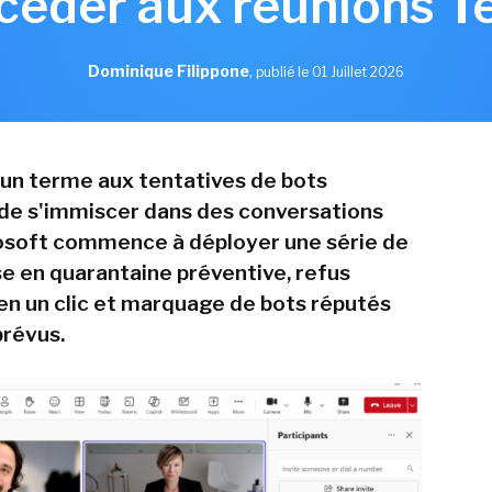
céder aux réunions 
Dominique Filippone
,
publié le 01 Juillet 2026
un terme aux tentatives de bots
 de s'immiscer dans des conversations
osoft commence à déployer une série de
e en quarantaine préventive, refus
en un clic et marquage de bots réputés
prévus.