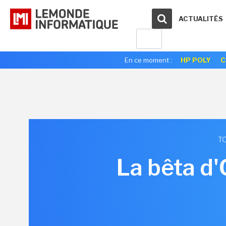
ACTUALITÉS
En ce moment :
HP POLY
C
TO
La bêta d'