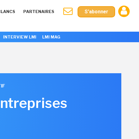
S'abonner
BLANCS
PARTENAIRES
INTERVIEW LMI
LMI MAG
IF
entreprises