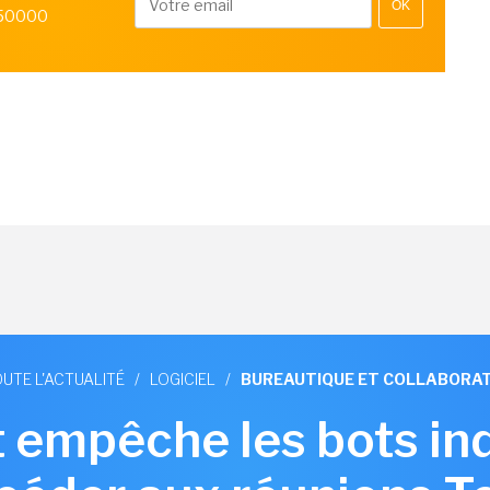
OK
 50000
UTE L'ACTUALITÉ
/
LOGICIEL
/
BUREAUTIQUE ET COLLABORAT
 empêche les bots in