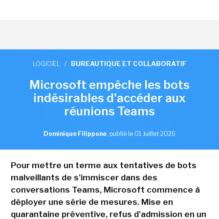
LOGICIEL
/
BUREAUTIQUE ET COLLABORATIF
Microsoft empêche les bots
indésirables d'accéder aux
réunions Teams
Dominique Filippone
,
publié le 01 Juillet 2026
Pour mettre un terme aux tentatives de bots
malveillants de s'immiscer dans des
conversations Teams, Microsoft commence à
déployer une série de mesures. Mise en
quarantaine préventive, refus d'admission en un