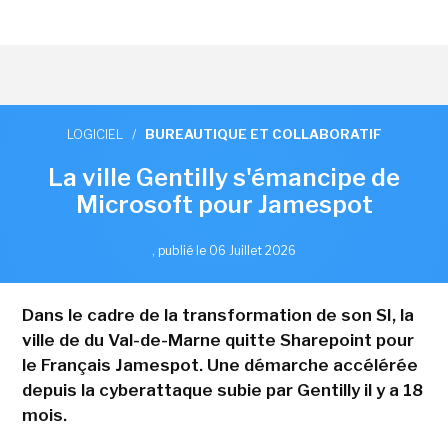
LOGICIEL
/
BUREAUTIQUE ET COLLABORATIF
La ville Gentilly s'émancipe de
Microsoft pour Jamespot
,
publié le 06 Juillet 2026
Dans le cadre de la transformation de son SI, la
ville de du Val-de-Marne quitte Sharepoint pour
le Français Jamespot. Une démarche accélérée
depuis la cyberattaque subie par Gentilly il y a 18
mois.