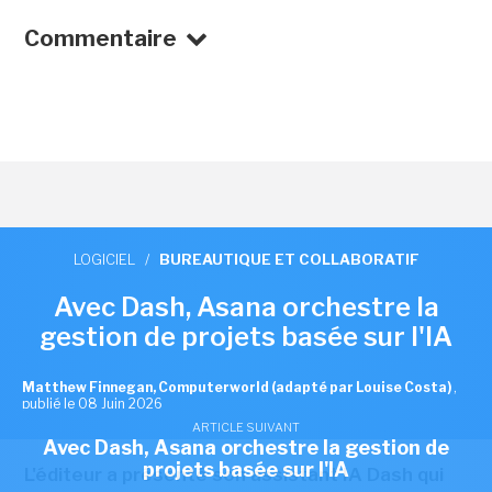
Commentaire
LOGICIEL
/
BUREAUTIQUE ET COLLABORATIF
Avec Dash, Asana orchestre la
gestion de projets basée sur l'IA
Matthew Finnegan, Computerworld (adapté par Louise Costa)
,
publié le 08 Juin 2026
ARTICLE SUIVANT
Avec Dash, Asana orchestre la gestion de
projets basée sur l'IA
L'éditeur a présenté son assistant IA Dash qui