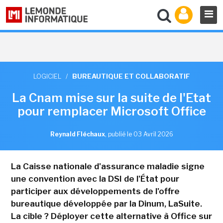
LOGICIEL
/
BUREAUTIQUE ET COLLABORATIF
La Cnam mise sur la suite de l'Etat
pour remplacer Microsoft Office
Reynald Fléchaux
,
publié le 03 Avril 2026
La Caisse nationale d'assurance maladie signe
une convention avec la DSI de l'État pour
participer aux développements de l'offre
bureautique développée par la Dinum, LaSuite.
La cible ? Déployer cette alternative à Office sur