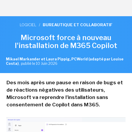
LOGICIEL
/
BUREAUTIQUE ET COLLABORATIF
Microsoft force à nouveau
l'installation de M365 Copilot
Mikael Markander et Laura Pippig, PCWorld (adapté par Louise
Costa)
,
publié le 10 Juin 2026
Des mois après une pause en raison de bugs et
de réactions négatives des utilisateurs,
Microsoft va reprendre l'installation sans
consentement de Copilot dans M365.