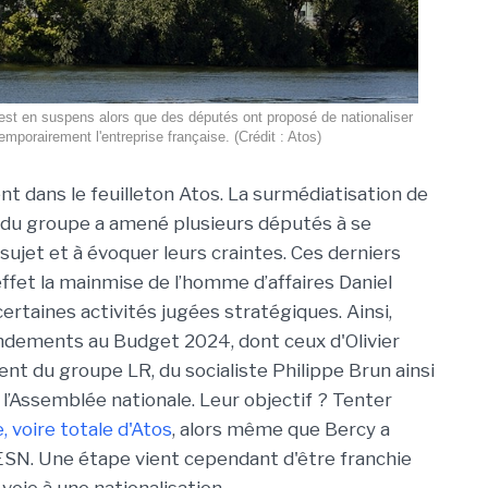
 est en suspens alors que des députés ont proposé de nationaliser
emporairement l'entreprise française. (Crédit : Atos)
 dans le feuilleton Atos. La surmédiatisation de
é du groupe a amené plusieurs députés à se
sujet et à évoquer leurs craintes. Ces derniers
ffet la mainmise de l’homme d’affaires Daniel
ertaines activités jugées stratégiques. Ainsi,
ndements au Budget 2024, dont ceux d'Olivier
ent du groupe LR, du socialiste Philippe Brun ainsi
l’Assemblée nationale. Leur objectif ? Tenter
e, voire totale d'Atos
, alors même que Bercy a
SN. Une étape vient cependant d'être franchie