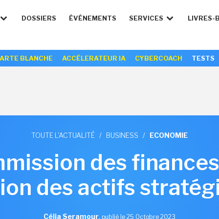
DOSSIERS
ÉVÉNEMENTS
SERVICES
LIVRES-
ARTE BLANCHE
ACCÉLERATEUR IA
CYBERCOACH
TESTS
TOUTE L'ACTUALITÉ
/
BUSINESS
/
ECONOMIE
mission des finances 
ion des actifs straté
Célia Seramour
,
publié le 25 Octobre 2023