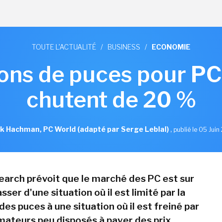
TOUTE L'ACTUALITÉ
/
BUSINESS
/
ECONOMIE
sons de puces pour P
chutent de 20 %
k Hachman, PC World (adapté par Serge Leblal)
,
publié le 05 Jui
arch prévoit que le marché des PC est sur
sser d'une situation où il est limité par la
 des puces à une situation où il est freiné par
teurs peu disposés à payer des prix