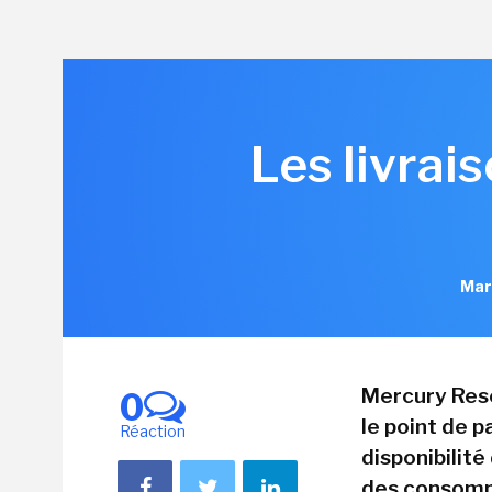
Les livrai
Mar
Mercury Rese
0
le point de pa
Réaction
disponibilité
des consomma