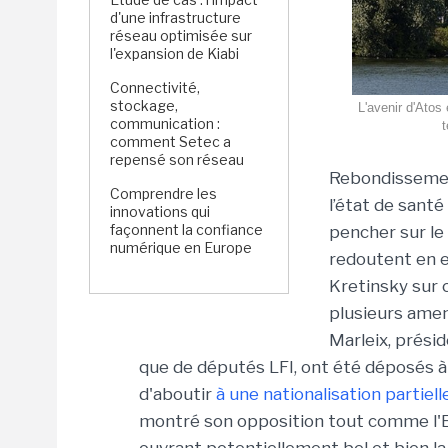
d'une infrastructure
réseau optimisée sur
l'expansion de Kiabi
Connectivité,
stockage,
L'avenir d'Atos
communication :
t
comment Setec a
repensé son réseau
Rebondissement
Comprendre les
l’état de sant
innovations qui
façonnent la confiance
pencher sur le 
numérique en Europe
redoutent en e
Kretinsky sur c
plusieurs ame
Marleix, présid
que de députés LFI, ont été déposés à 
d'aboutir
à une nationalisation partiell
montré son opposition tout comme l'E