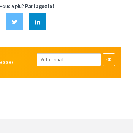
 vous a plu?
Partagez le !
OK
 50000