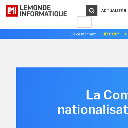
ACTUALITÉS
En ce moment :
HP POLY
C
La Com
nationalisat