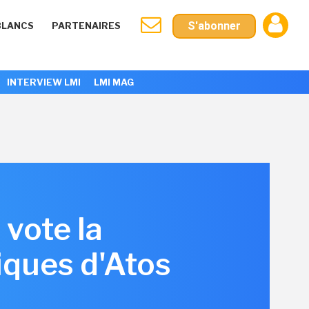
S'abonner
BLANCS
PARTENAIRES
INTERVIEW LMI
LMI MAG
vote la
giques d'Atos