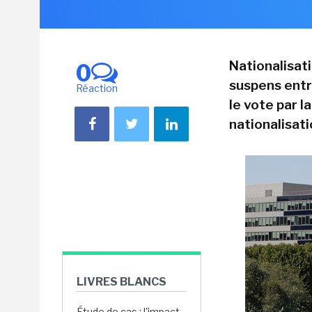
Nationalisati
0
suspens entr
Réaction
le vote par 
nationalisat
LIVRES BLANCS
Étude de cas : l'impact