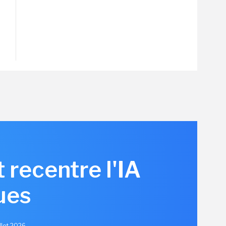
 recentre l'IA
ues
illet 2026