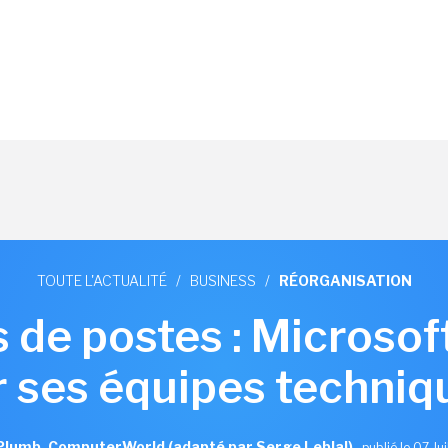
TOUTE L'ACTUALITÉ
/
BUSINESS
/
RÉORGANISATION
de postes : Microsoft
r ses équipes techniq
Plumb, ComputerWorld (adapté par Serge Leblal)
,
publié le 07 Ju