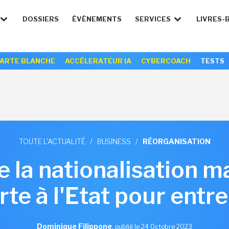
DOSSIERS
ÉVÉNEMENTS
SERVICES
LIVRES-
ARTE BLANCHE
ACCÉLERATEUR IA
CYBERCOACH
TESTS
TOUTE L'ACTUALITÉ
/
BUSINESS
/
RÉORGANISATION
 la nationalisation ma
te à l'Etat pour entre
Dominique Filippone
,
publié le 24 Octobre 2023