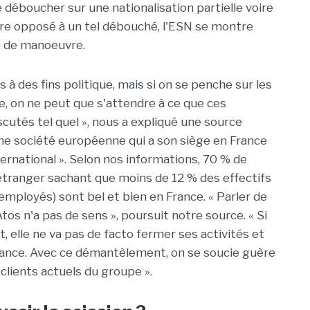
e déboucher sur une nationalisation partielle voire
tre opposé à un tel débouché, l'ESN se montre
pe de manoeuvre.
à des fins politique, mais si on se penche sur les
e, on ne peut que s'attendre à ce que ces
cutés tel quel », nous a expliqué une source
'une société européenne qui a son siège en France
ernational ». Selon nos informations, 70 % de
 l'étranger sachant que moins de 12 % des effectifs
mployés) sont bel et bien en France. « Parler de
Atos n'a pas de sens », poursuit notre source. « Si
t, elle ne va pas de facto fermer ses activités et
France. Avec ce démantèlement, on se soucie guère
clients actuels du groupe ».