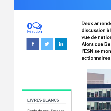
Deux amende
0
discussion à
Réaction
vue de nation
Alors que Be
l'ESN se mon
actionnaires 
LIVRES BLANCS
Étude de cas : l'impact