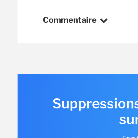
Commentaire
Suppressions 
su
Taryn 