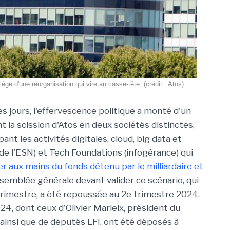
iège d'une réorganisation qui vire au casse-tête. (crédit : Atos)
s jours, l'effervescence politique a monté d'un
 la scission d'Atos en deux sociétés distinctes,
ant les activités digitales, cloud, big data et
de l'ESN) et Tech Foundations (infogérance) qui
 aux mains du fonds détenu par le milliardaire et
assemblée générale devant valider ce scénario, qui
 trimestre, a été repoussée au 2e trimestre 2024.
, dont ceux d'Olivier Marleix, président du
 ainsi que de députés LFI, ont été déposés à