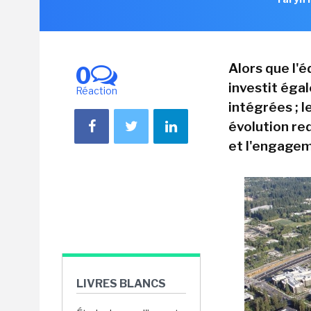
Alors que l'é
0
investit éga
Réaction
intégrées ; l
évolution red
et l'engagem
LIVRES BLANCS