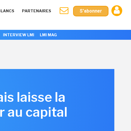
S'abonner
BLANCS
PARTENAIRES
INTERVIEW LMI
LMI MAG
is laisse la
r au capital