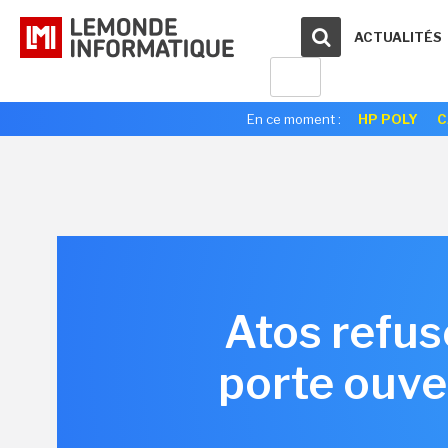
ACTUALITÉS
En ce moment :
HP POLY
C
Atos refuse
porte ouver