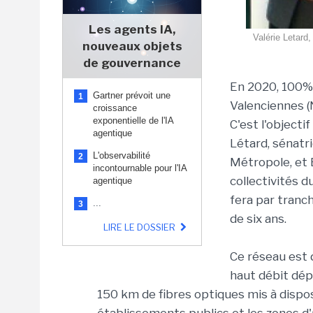
Les agents IA,
Valérie Letard,
nouveaux objets
de gouvernance
En 2020, 100%
Gartner prévoit une
1
Valenciennes (N
croissance
exponentielle de l'IA
C'est l'objecti
agentique
Létard, sénatr
L'observabilité
2
Métropole, et 
incontournable pour l'IA
collectivités 
agentique
fera par tranc
...
3
de six ans.
LIRE LE DOSSIER
Ce réseau est d
haut débit dép
150 km de fibres optiques mis à disposi