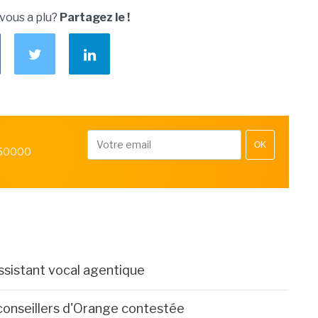
 vous a plu?
Partagez le !
OK
 50000
assistant vocal agentique
léconseillers d'Orange contestée