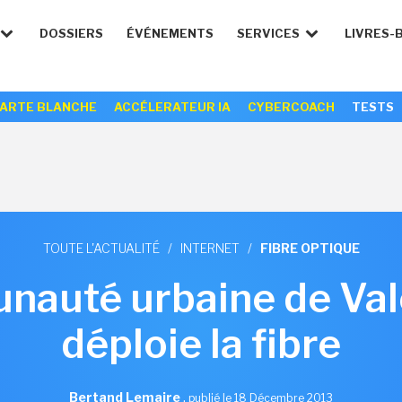
DOSSIERS
ÉVÉNEMENTS
SERVICES
LIVRES-
ARTE BLANCHE
ACCÉLERATEUR IA
CYBERCOACH
TESTS
TOUTE L'ACTUALITÉ
/
INTERNET
/
FIBRE OPTIQUE
nauté urbaine de Val
déploie la fibre
Bertand Lemaire
,
publié le 18 Décembre 2013