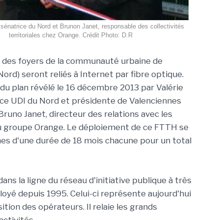
 sénatrice du Nord et Brunon Janet, responsable des collectivités
territoriales chez Orange. Crédit Photo: D.R
 des foyers de la communauté urbaine de
ord) seront reliés à Internet par fibre optique.
f du plan révélé le 16 décembre 2013 par Valérie
ice UDI du Nord et présidente de Valenciennes
Bruno Janet, directeur des relations avec les
du groupe Orange. Le déploiement de ce FTTH se
hes d'une durée de 18 mois chacune pour un total
ans la ligne du réseau d'initiative publique à très
loyé depuis 1995. Celui-ci représente aujourd'hui
tion des opérateurs. Il relaie les grands