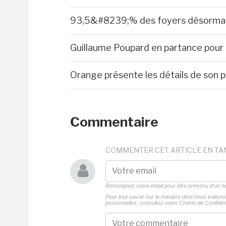
93,5&#8239;% des foyers désormais 
Guillaume Poupard en partance pour
Orange présente les détails de son p
Commentaire
COMMENTER CET ARTICLE EN TA
Renseignez votre email pour être prévenu d'un
Pour tout savoir sur la manière dont nous traito
personnelles, consultez notre
Charte de Confident