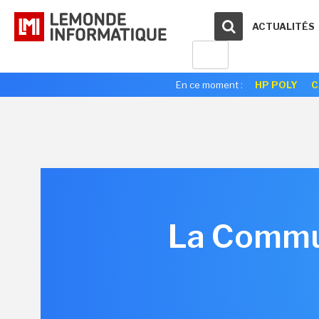
ACTUALITÉS
En ce moment :
HP POLY
C
La Commu