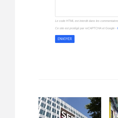
Le code HTML est interdit dans les commentaire
Ce site est protégé par reCAPTCHA et Google -