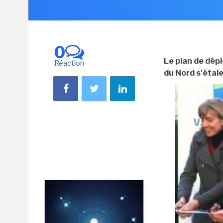
0
Le plan de dép
Réaction
du Nord s'étal