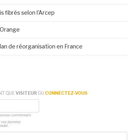
fibrés selon l'Arcep
 Orange
lan de réorganisation en France
NT QUE
VISITEUR
OU
CONNECTEZ-VOUS
 nouveau commentaire
ns vos données
ialité.