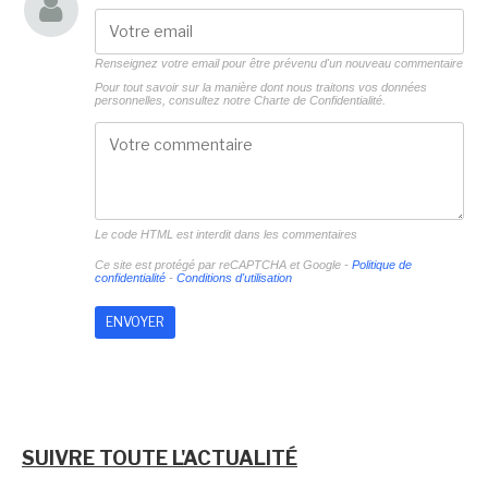
Renseignez votre email pour être prévenu d'un nouveau commentaire
Pour tout savoir sur la manière dont nous traitons vos données
personnelles, consultez notre
Charte de Confidentialité.
Le code HTML est interdit dans les commentaires
Ce site est protégé par reCAPTCHA et Google -
Politique de
confidentialité
-
Conditions d'utilisation
SUIVRE TOUTE L'ACTUALITÉ