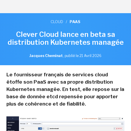
CLOUD
/
PAAS
Clever Cloud lance en beta sa
distribution Kubernetes managée
Jacques Cheminat
,
publié le 21 Avril 2026
Le fournisseur français de services cloud
étoffe son PaaS avec sa propre distribution
Kubernetes managée. En test, elle repose sur la
base de donnée etcd repensée pour apporter
plus de cohérence et de fiabilité.