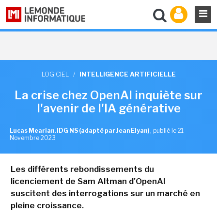
LOGICIEL
/
INTELLIGENCE ARTIFICIELLE
La crise chez OpenAI inquiète sur
l'avenir de l'IA générative
Lucas Mearian, IDG NS (adapté par Jean Elyan)
,
publié le 21
Novembre 2023
Les différents rebondissements du
licenciement de Sam Altman d'OpenAI
suscitent des interrogations sur un marché en
pleine croissance.