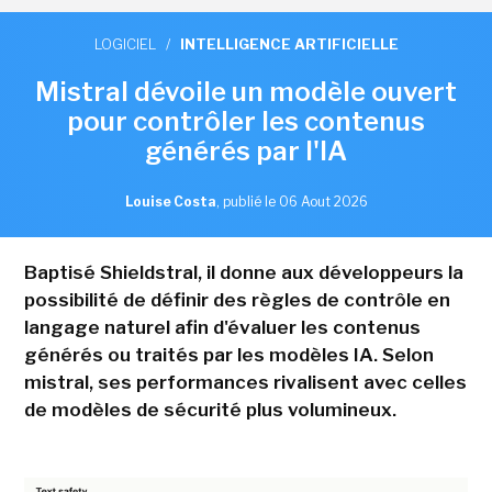
LOGICIEL
/
INTELLIGENCE ARTIFICIELLE
Mistral dévoile un modèle ouvert
pour contrôler les contenus
générés par l'IA
Louise Costa
,
publié le 06 Aout 2026
Baptisé Shieldstral, il donne aux développeurs la
possibilité de définir des règles de contrôle en
langage naturel afin d'évaluer les contenus
générés ou traités par les modèles IA. Selon
mistral, ses performances rivalisent avec celles
de modèles de sécurité plus volumineux.