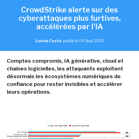
CrowdStrike alerte sur des
cyberattaques plus furtives,
accélérées par l'IA
Louise Costa
,
publié le 04 Aout 2026
Comptes compromis, IA générative, cloud et
chaînes logicielles, les attaquants exploitent
désormais les écosystèmes numériques de
confiance pour rester invisibles et accélérer
leurs opérations.