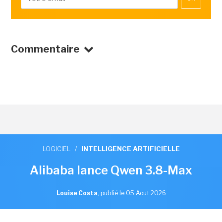
Commentaire
LOGICIEL
/
INTELLIGENCE ARTIFICIELLE
Alibaba lance Qwen 3.8-Max
Louise Costa
,
publié le 05 Aout 2026