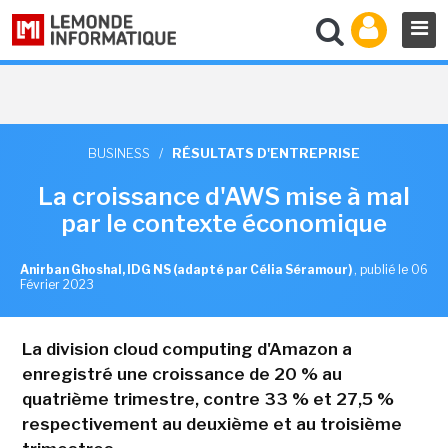
BUSINESS
/
RÉSULTATS D'ENTREPRISE
La croissance d'AWS mise à mal
par le contexte économique
Anirban Ghoshal, IDG NS (adapté par Célia Séramour)
,
publié le 06
Février 2023
La division cloud computing d'Amazon a
enregistré une croissance de 20 % au
quatrième trimestre, contre 33 % et 27,5 %
respectivement au deuxième et au troisième