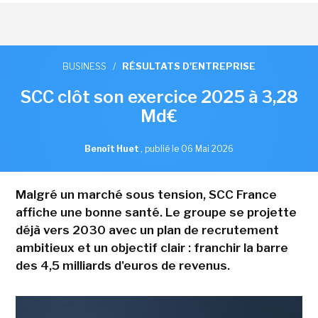
BUSINESS
/
RÉSULTATS D'ENTREPRISE
SCC clôt son exercice 2025 à 3,28
Md€
Benoît Huet
,
publié le 06 Mai 2026
Malgré un marché sous tension, SCC France
affiche une bonne santé. Le groupe se projette
déjà vers 2030 avec un plan de recrutement
ambitieux et un objectif clair : franchir la barre
des 4,5 milliards d'euros de revenus.