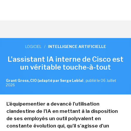
LOGICIEL
/
INTELLIGENCE ARTIFICIELLE
L'assistant IA interne de Cisco est
un véritable touche-à-tout
Grant Gross, CIO (adapté par Serge Leblal
,
publié le 06 Juillet
2026
L'équipementier a devancé l'utilisation
clandestine de l'IA en mettant à la disposition
de ses employés un outil polyvalent en
constante évolution qui, qu'il s'agisse d'un