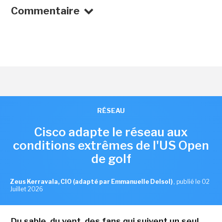
Commentaire
RÉSEAU
Cisco adapte le réseau aux
conditions extrêmes de l'US Open
de golf
Zeus Kerravala, CIO (adapté par Emmanuelle Delsol)
,
publié le 02
Juillet 2026
Du sable, du vent, des fans qui suivent un seul