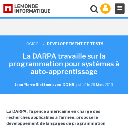
LOGICIEL
/
DÉVELOPPEMENT ET TESTS
La DARPA travaille sur la
programmation pour systèmes à
auto-apprentissage
Jean Pierre Blettner avec IDG NS
,
publié le 26 Mars 2013
La DARPA, l'agence américaine en charge des
recherches applicables à l'armée, propose le
développement de langages de programmation