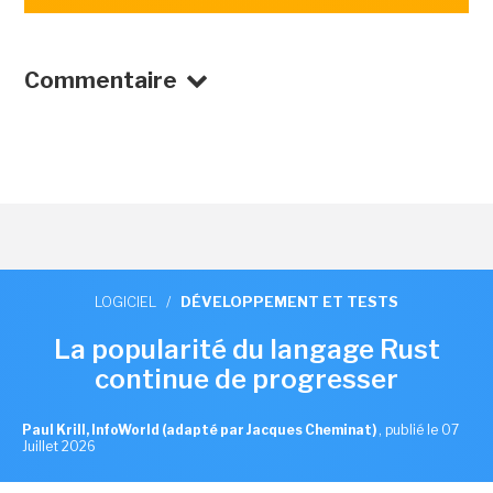
Commentaire
LOGICIEL
/
DÉVELOPPEMENT ET TESTS
La popularité du langage Rust
continue de progresser
Paul Krill, InfoWorld (adapté par Jacques Cheminat)
,
publié le 07
Juillet 2026