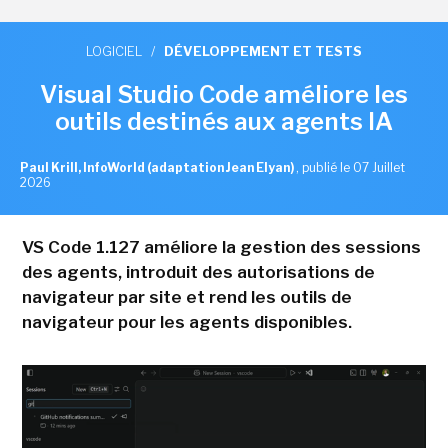
LOGICIEL
/
DÉVELOPPEMENT ET TESTS
Visual Studio Code améliore les
outils destinés aux agents IA
Paul Krill, InfoWorld (adaptation Jean Elyan)
,
publié le 07 Juillet
2026
VS Code 1.127 améliore la gestion des sessions
des agents, introduit des autorisations de
navigateur par site et rend les outils de
navigateur pour les agents disponibles.