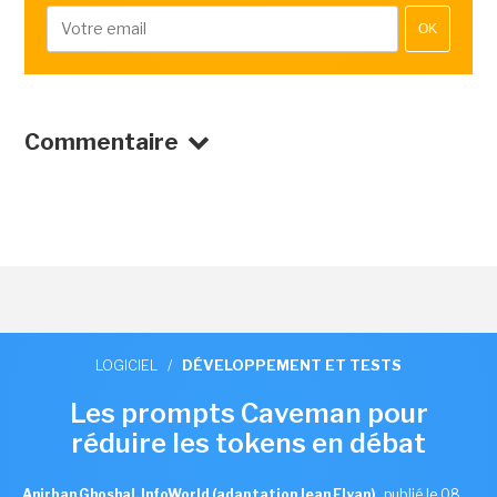
OK
Commentaire
LOGICIEL
/
DÉVELOPPEMENT ET TESTS
Les prompts Caveman pour
réduire les tokens en débat
Anirban Ghoshal, InfoWorld (adaptation Jean Elyan)
,
publié le 08