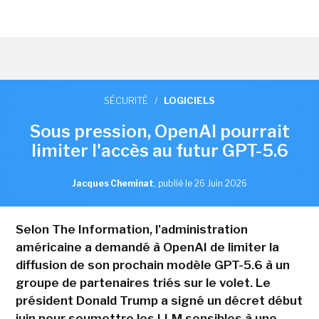
SÉCURITÉ
/
LOGICIELS
Sous pression, OpenAI pourrait
limiter l'accès au futur GPT-5.6
Jacques Cheminat
,
publié le 26 Juin 2026
Selon The Information, l'administration
américaine a demandé à OpenAI de limiter la
diffusion de son prochain modèle GPT-5.6 à un
groupe de partenaires triés sur le volet. Le
président Donald Trump a signé un décret début
juin pour soumettre les LLM sensibles à une