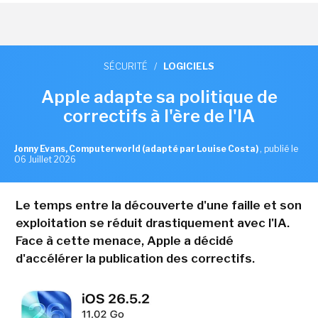
SÉCURITÉ
/
LOGICIELS
Apple adapte sa politique de
correctifs à l'ère de l'IA
Jonny Evans, Computerworld (adapté par Louise Costa)
,
publié le
06 Juillet 2026
Le temps entre la découverte d'une faille et son
exploitation se réduit drastiquement avec l'IA.
Face à cette menace, Apple a décidé
d'accélérer la publication des correctifs.