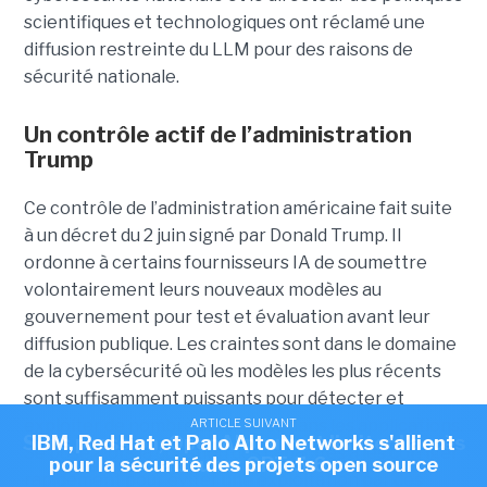
scientifiques et technologiques ont réclamé une
diffusion restreinte du LLM pour des raisons de
sécurité nationale.
Un contrôle actif de l’administration
Trump
Ce contrôle de l’administration américaine fait suite
à un décret du 2 juin signé par Donald Trump. Il
ordonne à certains fournisseurs IA de soumettre
volontairement leurs nouveaux modèles au
gouvernement pour test et évaluation avant leur
diffusion publique. Les craintes sont dans le domaine
de la cybersécurité où les modèles les plus récents
sont suffisamment puissants pour détecter et
ARTICLE SUIVANT
ARTICLE SUIVANT
exploiter de nombreuses failles dans les applications.
Sous pression, OpenAI pourrait limiter l'accès
IBM, Red Hat et Palo Alto Networks s'allient
Se pose alors la question des capacités à les corriger
pour la sécurité des projets open source
au futur GPT-5.6
rapidement pour éviter une exploitation par des