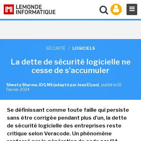
SÉCURITÉ
/
LOGICIELS
La dette de sécurité logicielle ne
cesse de s'accumuler
Shweta Sharma, IDG NS (adapté par Jean Elyan)
,
publié le 16
Février 2024
Se définissant comme toute faille qui persiste
sans être corrigée pendant plus d'un, la dette
de sécurité logicielle des entreprises reste
critique selon Veracode. Un phénomène