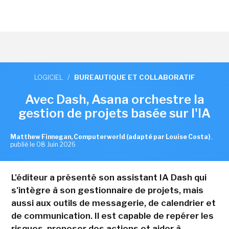
LOGICIEL
/
BUREAUTIQUE ET COLLABORATIF
Avec Dash, Asana orchestre la
gestion de projets basée sur l'IA
Matthew Finnegan, Computerworld (adapté par Louise Costa)
,
publié le 08 Juin 2026
L'éditeur a présenté son assistant IA Dash qui
s'intègre à son gestionnaire de projets, mais
aussi aux outils de messagerie, de calendrier et
de communication. Il est capable de repérer les
risques, proposer des actions et aider à