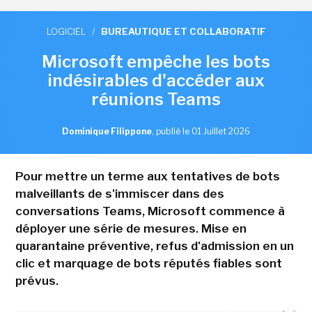
LOGICIEL
/
BUREAUTIQUE ET COLLABORATIF
Microsoft empêche les bots
indésirables d'accéder aux
réunions Teams
Dominique Filippone
,
publié le 01 Juillet 2026
Pour mettre un terme aux tentatives de bots
malveillants de s'immiscer dans des
conversations Teams, Microsoft commence à
déployer une série de mesures. Mise en
quarantaine préventive, refus d'admission en un
clic et marquage de bots réputés fiables sont
prévus.