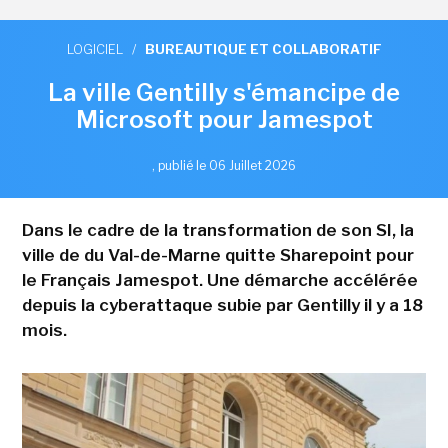
LOGICIEL
/
BUREAUTIQUE ET COLLABORATIF
La ville Gentilly s'émancipe de
Microsoft pour Jamespot
,
publié le 06 Juillet 2026
Dans le cadre de la transformation de son SI, la
ville de du Val-de-Marne quitte Sharepoint pour
le Français Jamespot. Une démarche accélérée
depuis la cyberattaque subie par Gentilly il y a 18
mois.