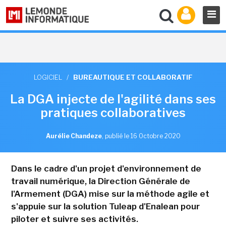
LOGICIEL
/
BUREAUTIQUE ET COLLABORATIF
La DGA injecte de l'agilité dans ses
pratiques collaboratives
Aurélie Chandeze
,
publié le 16 Octobre 2020
Dans le cadre d'un projet d'environnement de
travail numérique, la Direction Générale de
l'Armement (DGA) mise sur la méthode agile et
s'appuie sur la solution Tuleap d'Enalean pour
piloter et suivre ses activités.