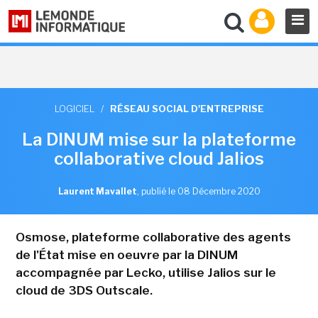
LOGICIEL
/
RÉSEAU SOCIAL D'ENTREPRISE
La DINUM mise sur la plateforme
collaborative cloud Jalios
Laurent Mavallet
,
publié le 08 Décembre 2020
Osmose, plateforme collaborative des agents
de l'État mise en oeuvre par la DINUM
accompagnée par Lecko, utilise Jalios sur le
cloud de 3DS Outscale.