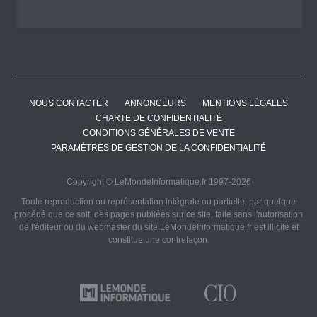
NOUS CONTACTER
ANNONCEURS
MENTIONS LÉGALES
CHARTE DE CONFIDENTIALITÉ
CONDITIONS GÉNÉRALES DE VENTE
PARAMÈTRES DE GESTION DE LA CONFIDENTIALITÉ
Copyright © LeMondeInformatique.fr 1997-2026
Toute reproduction ou représentation intégrale ou partielle, par quelque
procédé que ce soit, des pages publiées sur ce site, faite sans l'autorisation
de l'éditeur ou du webmaster du site LeMondeInformatique.fr est illicite et
constitue une contrefaçon.