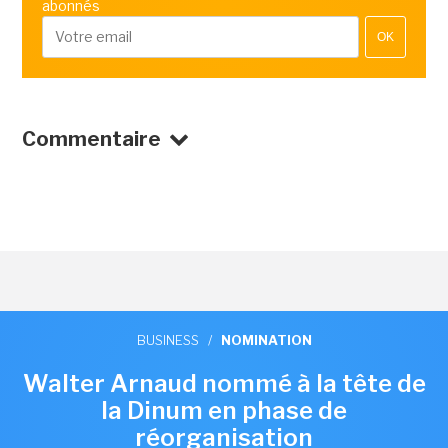
abonnés
OK
Commentaire
BUSINESS
/
NOMINATION
Walter Arnaud nommé à la tête de
la Dinum en phase de
réorganisation