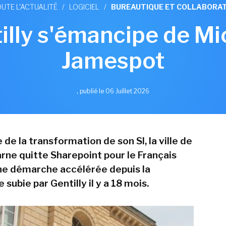
UTE L'ACTUALITÉ
/
LOGICIEL
/
BUREAUTIQUE ET COLLABORAT
tilly s'émancipe de M
Jamespot
,
publié le 06 Juillet 2026
 de la transformation de son SI, la ville de
rne quitte Sharepoint pour le Français
ne démarche accélérée depuis la
subie par Gentilly il y a 18 mois.