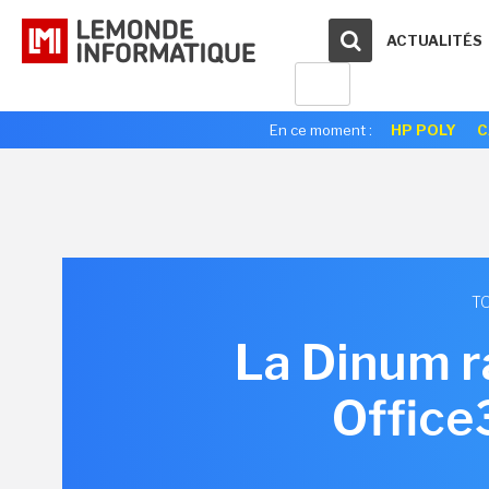
ACTUALITÉS
En ce moment :
HP POLY
C
TO
La Dinum ra
Office