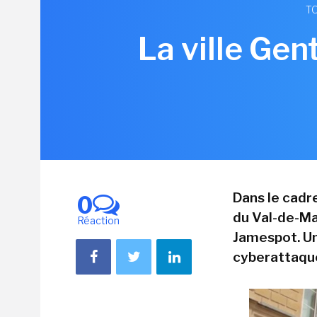
TO
La ville Gen
Dans le cadre
0
du Val-de-Ma
Réaction
Jamespot. U
cyberattaque 