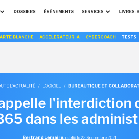
DOSSIERS
ÉVÉNEMENTS
SERVICES
LIVRES-
ARTE BLANCHE
ACCÉLERATEUR IA
CYBERCOACH
TESTS
UTE L'ACTUALITÉ
/
LOGICIEL
/
BUREAUTIQUE ET COLLABORAT
ppelle l'interdiction
365 dans les administ
Bertrand Lemaire
,
publié le 23 Septembre 2021