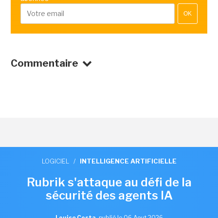
OK
Commentaire
LOGICIEL
/
INTELLIGENCE ARTIFICIELLE
Rubrik s'attaque au défi de la
sécurité des agents IA
Louise Costa
,
publié le 06 Aout 2026