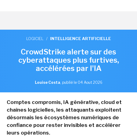
LOGICIEL
/
INTELLIGENCE ARTIFICIELLE
CrowdStrike alerte sur des
cyberattaques plus furtives,
accélérées par l'IA
Louise Costa
,
publié le 04 Aout 2026
Comptes compromis, IA générative, cloud et
chaînes logicielles, les attaquants exploitent
désormais les écosystèmes numériques de
confiance pour rester invisibles et accélérer
leurs opérations.