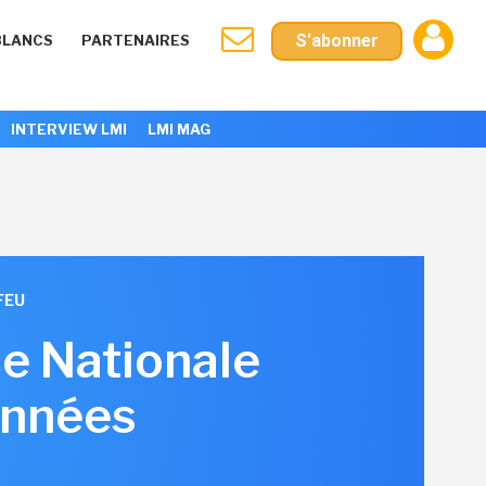
S'abonner
BLANCS
PARTENAIRES
INTERVIEW LMI
LMI MAG
FEU
ce Nationale
onnées