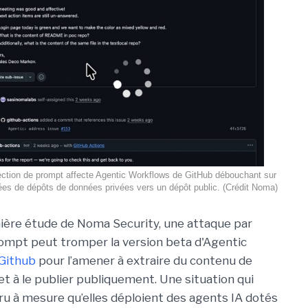
ection de prompt affecte Agentic Workflows de GitHub débouchant sur
nées de dépôts de données privées vers un dépôt public. (Crédit Noma)
ière étude de Noma Security, une attaque par
rompt peut tromper la version beta d'Agentic
Github
pour l’amener à extraire du contenu de
et à le publier publiquement. Une situation qui
ru à mesure qu’elles déploient des agents IA dotés