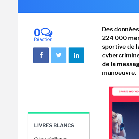
Des données 
0
224 000 memb
Réaction
sportive de l
cybercrimine
de la message
manoeuvre.
LIVRES BLANCS
Cyber-résilience