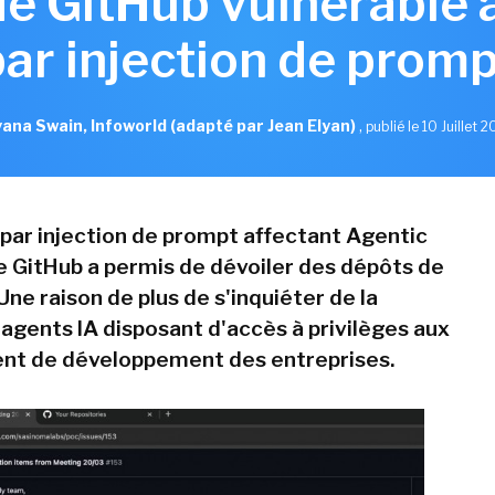
de GitHub vulnérable 
par injection de promp
ana Swain, Infoworld (adapté par Jean Elyan)
,
publié le 10 Juillet 
par injection de prompt affectant Agentic
 GitHub a permis de dévoiler des dépôts de
Une raison de plus de s'inquiéter de la
 agents IA disposant d'accès à privilèges aux
nt de développement des entreprises.