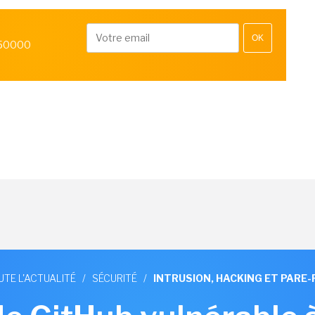
OK
 50000
UTE L'ACTUALITÉ
/
SÉCURITÉ
/
INTRUSION, HACKING ET PARE-