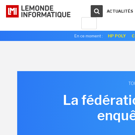
ACTUALITÉS
En ce moment :
HP POLY
C
TO
La fédérati
enquê