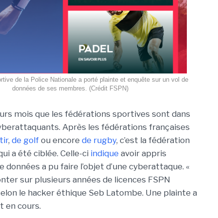
rtive de la Police Nationale a porté plainte et enquête sur un vol de
données de ses membres. (Crédit FSPN)
ieurs mois que les fédérations sportives sont dans
cyberattaquants. Après les fédérations françaises
tir
,
de golf
ou encore
de rugby
, c’est la fédération
ui a été ciblée. Celle-ci
indique
avoir appris
données a pu faire l’objet d’une cyberattaque. «
nter sur plusieurs années de licences FSPN
 selon le hacker éthique Seb Latombe. Une plainte a
t en cours.