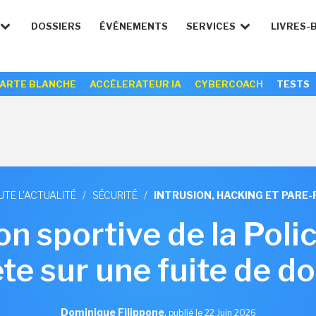
DOSSIERS
ÉVÉNEMENTS
SERVICES
LIVRES-
ARTE BLANCHE
ACCÉLERATEUR IA
CYBERCOACH
TESTS
UTE L'ACTUALITÉ
/
SÉCURITÉ
/
INTRUSION, HACKING ET PARE-
on sportive de la Poli
te sur une fuite de d
Dominique Filippone
,
publié le 22 Juin 2026