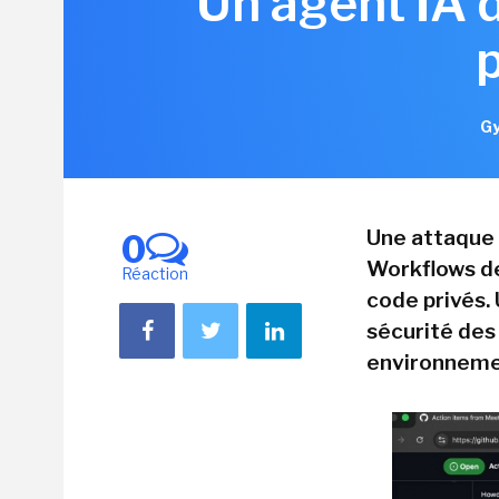
Un agent IA 
Gy
Une attaque 
0
Workflows de
Réaction
code privés. 
sécurité des
environneme