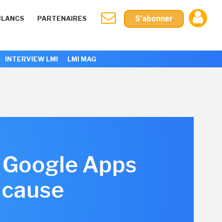
S'abonner
BLANCS
PARTENAIRES
INTERVIEW LMI
LMI MAG
es Google Apps
n cause