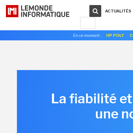
ACTUALITÉS
En ce moment :
HP POLY
C
La fiabilité 
une no