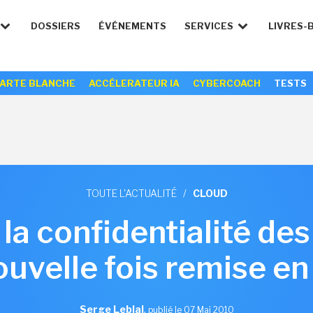
DOSSIERS
ÉVÉNEMENTS
SERVICES
LIVRES-
ARTE BLANCHE
ACCÉLERATEUR IA
CYBERCOACH
TESTS
TOUTE L'ACTUALITÉ
/
CLOUD
et la confidentialité d
uvelle fois remise e
Serge Leblal
,
publié le 07 Mai 2010