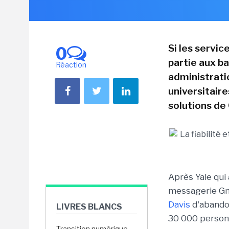
Si les servi
0
partie aux b
Réaction
administrati
universitair
solutions de
Après Yale qui 
messagerie Gma
Davis
d'abandon
LIVRES BLANCS
30 000 person
Transition numérique