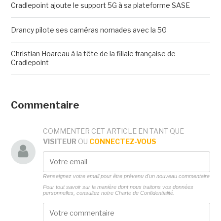
Cradlepoint ajoute le support 5G à sa plateforme SASE
Drancy pilote ses caméras nomades avec la 5G
Christian Hoareau à la tête de la filiale française de
Cradlepoint
Commentaire
COMMENTER CET ARTICLE EN TANT QUE
VISITEUR
OU
CONNECTEZ-VOUS
Renseignez votre email pour être prévenu d'un nouveau commentaire
Pour tout savoir sur la manière dont nous traitons vos données
personnelles, consultez notre
Charte de Confidentialité.