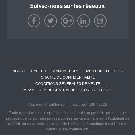
Suivez-nous sur les réseaux
NOUS CONTACTER
ANNONCEURS
MENTIONS LÉGALES
CHARTE DE CONFIDENTIALITÉ
CONDITIONS GÉNÉRALES DE VENTE
PARAMÈTRES DE GESTION DE LA CONFIDENTIALITÉ
Copyright © LeMondeInformatique.fr 1997-2026
Toute reproduction ou représentation intégrale ou partielle, par quelque
procédé que ce soit, des pages publiées sur ce site, faite sans l'autorisation
de l'éditeur ou du webmaster du site LeMondeInformatique.fr est illicite et
constitue une contrefaçon.