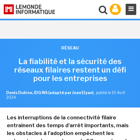
RÉSEAU
La fiabilité et la sécurité des
réseaux filaires restent un défi
pour les entreprises
Denis Dubise, IDG NS (adapté par Jean Elyan)
,
publié le 19 Avril
2024
Les interruptions de la connectivité filaire
entraînent des temps d'arrêt importants, mais
les obstacles à l'adoption empêchent les