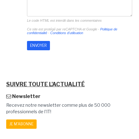
Le code HTML est interdit dans les commentaires
Ce site est protégé par reCAPTCHA et Google -
Politique de
confidentialité
-
Conditions d'utilisation
SUIVRE TOUTE L'ACTUALITÉ
Newsletter
Recevez notre newsletter comme plus de 50 000
professionnels de l'IT!
JE M'ABONNE