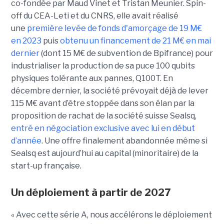
co-fondée par Maud Vinet et Tristan Meunier. Spin-
off du CEA-Leti et du CNRS, elle avait réalisé
une
première levée de fonds d'amorçage de 19 M€
en 2023
puis
obtenu un financement de 21 M€ en mai
dernier
(dont 15 M€ de subvention de Bpifrance) pour
industrialiser la production de sa puce 100 qubits
physiques tolérante aux pannes, Q100T. En
décembre dernier, la société prévoyait déjà de lever
115 M€ avant d’être stoppée dans son élan par la
proposition de rachat de la société suisse Sealsq,
entré en négociation exclusive avec lui en début
d’année
. Une offre finalement abandonnée même si
Sealsq est aujourd’hui au capital (minoritaire) de la
start-up française.
Un déploiement à partir de 2027
« Avec cette série A, nous accélérons le déploiement