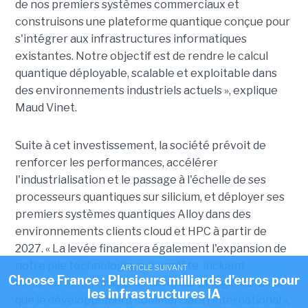
de nos premiers systèmes commerciaux et
construisons une plateforme quantique conçue pour
s'intégrer aux infrastructures informatiques
existantes. Notre objectif est de rendre le calcul
quantique déployable, scalable et exploitable dans
des environnements industriels actuels », explique
Maud Vinet.
Suite à cet investissement, la société prévoit de
renforcer les performances, accélérer
l'industrialisation et le passage à l'échelle de ses
processeurs quantiques sur silicium, et déployer ses
premiers systèmes quantiques Alloy dans des
environnements clients cloud et HPC à partir de
2027. «
La levée financera également l'expansion de
notre pile technologique complète, incluant
ARTICLE SUIVANT
Choose France : Plusieurs milliards d'euros pour
matériel, électronique de contrôle et logiciels, ainsi
les infrastructures IA
que le développement commercial à l’international »,