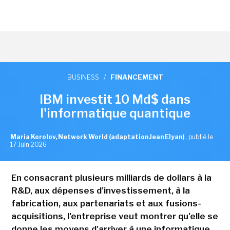
BUSINESS
/
FINANCEMENT
IBM investit 10 Md$ dans
l'informatique quantique
Maria Korolov, Network World (adaptation Jean Elyan)
,
publié le
17 Juin 2026
En consacrant plusieurs milliards de dollars à la
R&D, aux dépenses d'investissement, à la
fabrication, aux partenariats et aux fusions-
acquisitions, l'entreprise veut montrer qu'elle se
donne les moyens d'arriver à une informatique