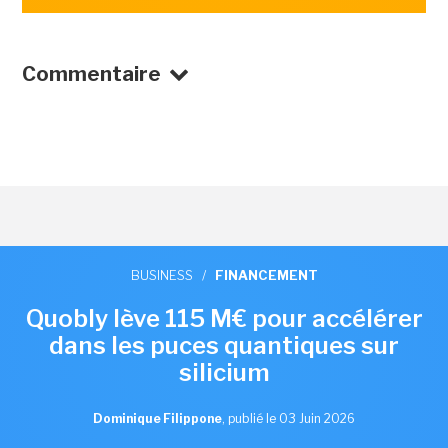
Commentaire
BUSINESS
/
FINANCEMENT
Quobly lève 115 M€ pour accélérer
dans les puces quantiques sur
silicium
Dominique Filippone
,
publié le 03 Juin 2026