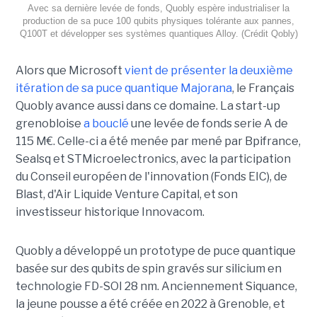
Avec sa dernière levée de fonds, Quobly espère industrialiser la
production de sa puce 100 qubits physiques tolérante aux pannes,
Q100T et développer ses systèmes quantiques Alloy. (Crédit Qobly)
Alors que Microsoft
vient de présenter la deuxième
itération de sa puce quantique Majorana
, le Français
Quobly avance aussi dans ce domaine. La start-up
grenobloise
a bouclé
une levée de fonds serie A de
115 M€. Celle-ci a été menée par mené par Bpifrance,
Sealsq et STMicroelectronics, avec la participation
du Conseil européen de l'innovation (Fonds EIC), de
Blast, d'Air Liquide Venture Capital, et son
investisseur historique Innovacom.
Quobly a développé un prototype de puce quantique
basée sur des qubits de spin gravés sur silicium en
technologie FD-SOI 28 nm. Anciennement Siquance,
la jeune pousse a été créée en 2022 à Grenoble, et