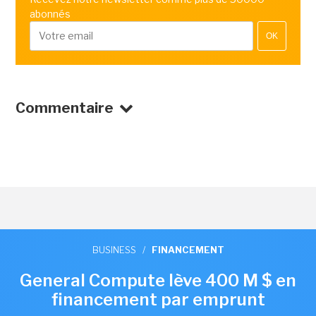
abonnés
OK
Commentaire
BUSINESS
/
FINANCEMENT
General Compute lève 400 M $ en
financement par emprunt