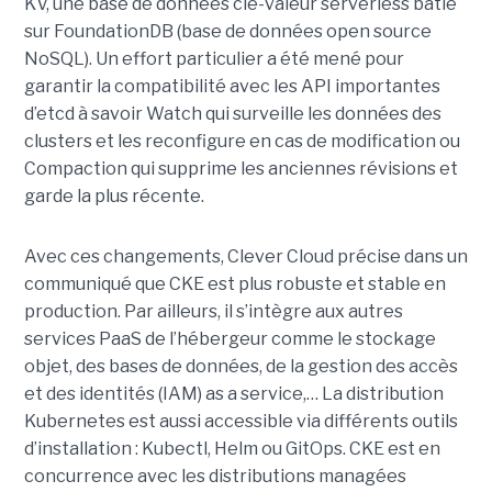
KV, une base de données clé-valeur serverless bâtie
sur FoundationDB (base de données open source
NoSQL). Un effort particulier a été mené pour
garantir la compatibilité avec les API importantes
d’etcd à savoir Watch qui surveille les données des
clusters et les reconfigure en cas de modification ou
Compaction qui supprime les anciennes révisions et
garde la plus récente.
Avec ces changements, Clever Cloud précise dans un
communiqué que CKE est plus robuste et stable en
production. Par ailleurs, il s’intègre aux autres
services PaaS de l’hébergeur comme le stockage
objet, des bases de données, de la gestion des accès
et des identités (IAM) as a service,… La distribution
Kubernetes est aussi accessible via différents outils
d’installation : Kubectl, Helm ou GitOps. CKE est en
concurrence avec les distributions managées