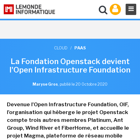
CLOUD
/
PAAS
La Fondation Openstack devient
l'Open Infrastructure Foundation
Maryse Gros
,
publié le 20 Octobre 2020
Devenue l'Open Infrastructure Foundation, OIF,
l'organisation qui héberge le projet Openstack
compte trois autres membres Platinum, Ant
Group, Wind River et FiberHome, et accueille le
projet Magma, plateforme de réseau mobile