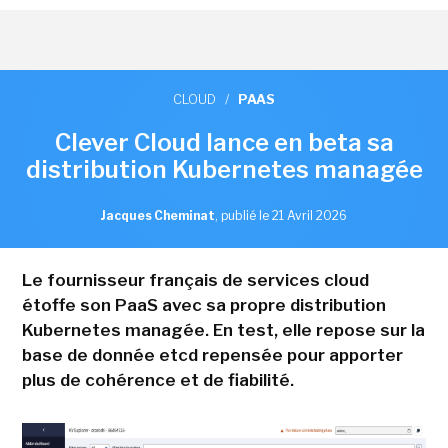
CLOUD
/
PAAS
Clever Cloud lance en beta sa
distribution Kubernetes managée
Jacques Cheminat
,
publié le 21 Avril 2026
Le fournisseur français de services cloud
étoffe son PaaS avec sa propre distribution
Kubernetes managée. En test, elle repose sur la
base de donnée etcd repensée pour apporter
plus de cohérence et de fiabilité.