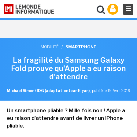
MOBILITÉ
/
SMARTPHONE
La fragilité du Samsung Galaxy
Fold prouve qu'Apple a eu raison
d'attendre
Michael Simon / IDG (adaptation Jean Elyan)
,
publié le 19 Avril 2019
Un smartphone pliable ? Mille fois non ! Apple a
eu raison d'attendre avant de livrer un iPhone
pliable.