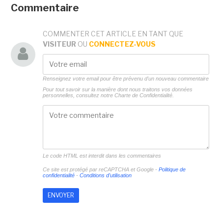
Commentaire
COMMENTER CET ARTICLE EN TANT QUE
VISITEUR
OU
CONNECTEZ-VOUS
Renseignez votre email pour être prévenu d'un nouveau commentaire
Pour tout savoir sur la manière dont nous traitons vos données
personnelles, consultez notre
Charte de Confidentialité.
Le code HTML est interdit dans les commentaires
Ce site est protégé par reCAPTCHA et Google -
Politique de
confidentialité
-
Conditions d'utilisation