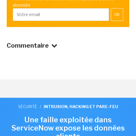
abonnés
OK
Commentaire
SÉCURITÉ
/
INTRUSION, HACKING ET PARE-FEU
Une faille exploitée dans
ServiceNow expose les données