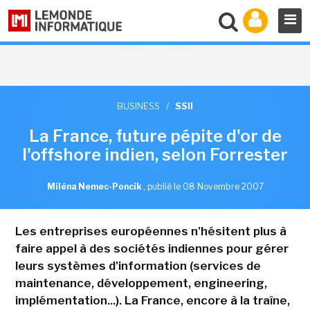
BUSINESS
/
SSII
La France, future pépite d'or de
l'offshore indien, selon Forrester
Miléna Nemec-Poncik
,
publié le 08 Novembre 2007
Les entreprises européennes n'hésitent plus à
faire appel à des sociétés indiennes pour gérer
leurs systèmes d'information (services de
maintenance, développement, engineering,
implémentation...). La France, encore à la traîne,