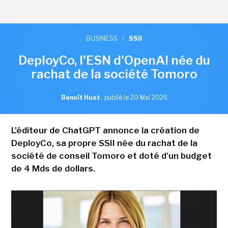
BUSINESS
/
SSII
DeployCo, l'ESN d'OpenAI née du
rachat de la société Tomoro
Benoît Huet
,
publié le 20 Mai 2026
L'éditeur de ChatGPT annonce la création de
DeployCo, sa propre SSII née du rachat de la
société de conseil Tomoro et doté d'un budget
de 4 Mds de dollars.