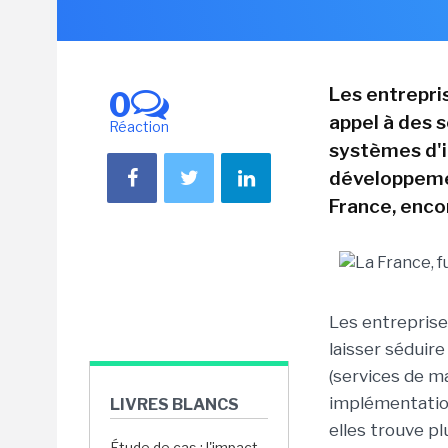
Les entrepri
0
appel à des 
Réaction
systèmes d'i
développemen
France, encor
Les entreprise
laisser séduire
(services de m
implémentation.
LIVRES BLANCS
elles trouve pl
Étude de cas : l'impact