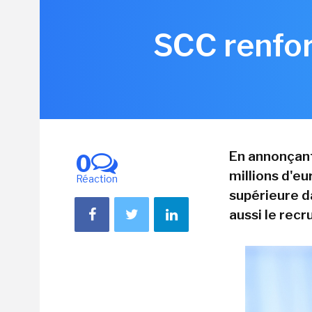
SCC renfor
En annonçant
0
millions d'eu
Réaction
supérieure da
aussi le rec