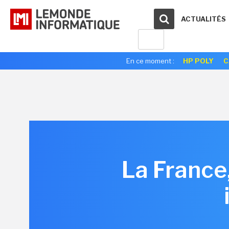
ACTUALITÉS
En ce moment :
HP POLY
C
La France,