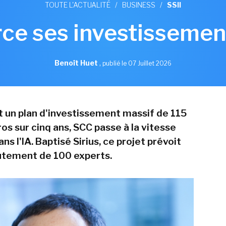
TOUTE L'ACTUALITÉ
/
BUSINESS
/
SSII
ce ses investissement
Benoît Huet
,
publié le 07 Juillet 2026
 un plan d'investissement massif de 115
ros sur cinq ans, SCC passe à la vitesse
ns l'IA. Baptisé Sirius, ce projet prévoit
rutement de 100 experts.