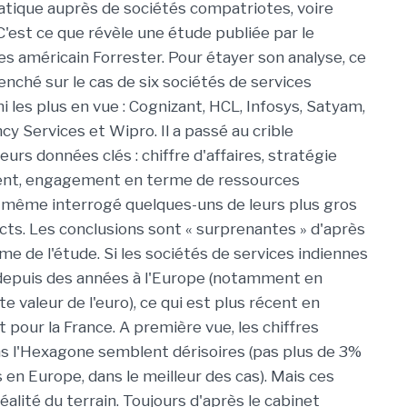
atique auprès de sociétés compatriotes, voire
'est ce que révèle une étude publiée par le
es américain Forrester. Pour étayer son analyse, ce
enché sur le cas de six sociétés de services
 les plus en vue : Cognizant, HCL, Infosys, Satyam,
y Services et Wipro. Il a passé au crible
eurs données clés : chiffre d'affaires, stratégie
ent, engagement en terme de ressources
 même interrogé quelques-uns de leurs plus gros
cts. Les conclusions sont « surprenantes » d'après
e de l'étude. Si les sociétés de services indiennes
depuis des années à l'Europe (notamment en
rte valeur de l'euro), ce qui est plus récent en
t pour la France. A première vue, les chiffres
ans l'Hexagone semblent dérisoires (pas plus de 3%
en Europe, dans le meilleur des cas). Mais ces
éalité du terrain. Toujours d'après le cabinet