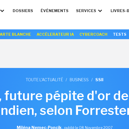
DOSSIERS
ÉVÉNEMENTS
SERVICES
LIVRES-
ARTE BLANCHE
ACCÉLERATEUR IA
CYBERCOACH
TESTS
TOUTE L'ACTUALITÉ
/
BUSINESS
/
SSII
 future pépite d'or de
indien, selon Forreste
Miléna Nemec-Poncik
,
publié le 08 Novembre 2007