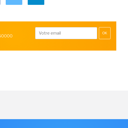
OK
 50000