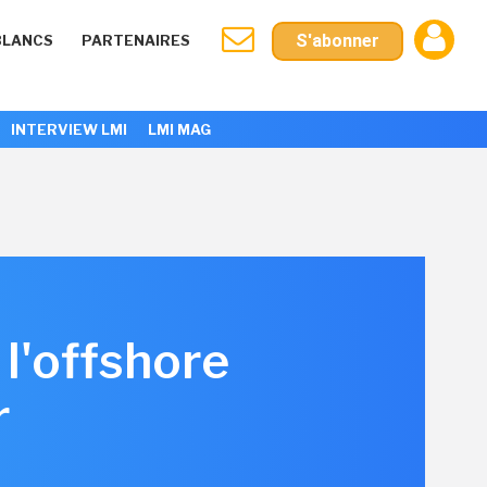
S'abonner
BLANCS
PARTENAIRES
INTERVIEW LMI
LMI MAG
 l'offshore
r