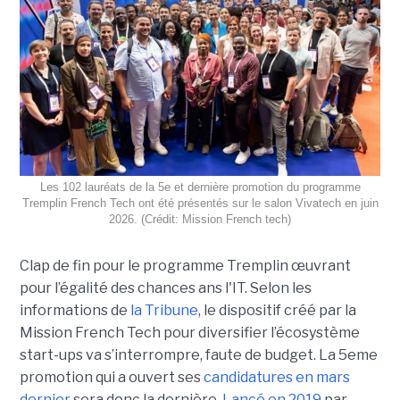
Les 102 lauréats de la 5e et dernière promotion du programme
Tremplin French Tech ont été présentés sur le salon Vivatech en juin
2026. (Crédit: Mission French tech)
Clap de fin pour le programme Tremplin œuvrant
pour l’égalité des chances ans l'IT. Selon les
informations de
la Tribune
, le dispositif créé par la
Mission French Tech pour diversifier l’écosystème
start-ups va s’interrompre, faute de budget. La 5eme
promotion qui a ouvert ses
candidatures en mars
dernier
sera donc la dernière.
Lancé en 2019
par