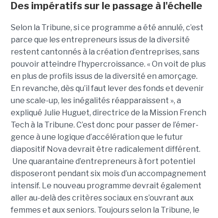
Des impératifs sur le passage à l'échelle
Selon la Tribune, si ce programme a été annulé, c’est
parce que les entre­pre­neurs issus de la diver­sité
restent cantonnés à la créa­tion d’entre­prises, sans
pouvoir atteindre l’hyper­crois­sance. « On voit de plus
en plus de pro­fils issus de la diver­sité en amorçage.
En revanche, dès qu’il faut lever des fonds et deve­nir
une scale-up, les inéga­li­tés réap­pa­raissent », a
expliqué Julie Huguet, directrice de la Mission French
Tech à la Tribune. C’est donc pour passer de l’émer­
gence à une logique d’accé­lé­ra­tion que le futur
diapositif Nova devrait être radi­ca­le­ment dif­fé­rent.
Une qua­ran­taine d’entre­pre­neurs à fort poten­tiel
disposeront pen­dant six mois d’un accom­pa­gne­ment
inten­sif. Le nouveau pro­gramme devrait également
aller au-delà des critères sociaux en s’ouvrant aux
femmes et aux seniors. Toujours selon la Tribune, le