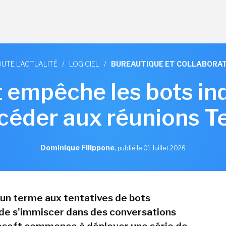
UTE L'ACTUALITÉ
/
LOGICIEL
/
BUREAUTIQUE ET COLLABORAT
 empêche les bots in
céder aux réunions 
Dominique Filippone
,
publié le 01 Juillet 2026
un terme aux tentatives de bots
 de s'immiscer dans des conversations