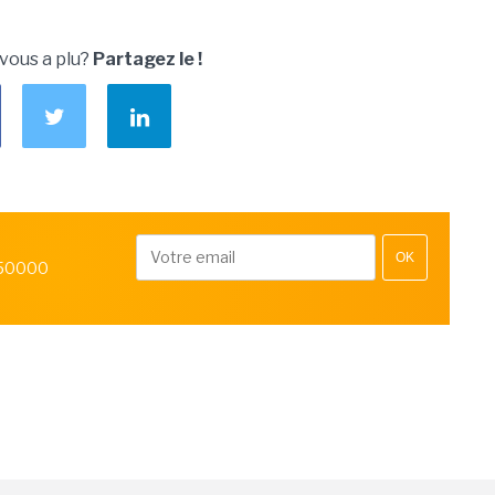
 vous a plu?
Partagez le !
OK
 50000