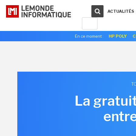
ACTUALITÉS
En ce moment :
HP POLY
C
TO
La gratui
entre