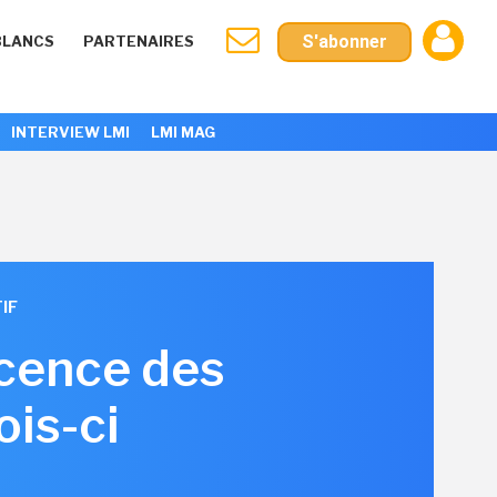
S'abonner
BLANCS
PARTENAIRES
INTERVIEW LMI
LMI MAG
IF
icence des
ois-ci