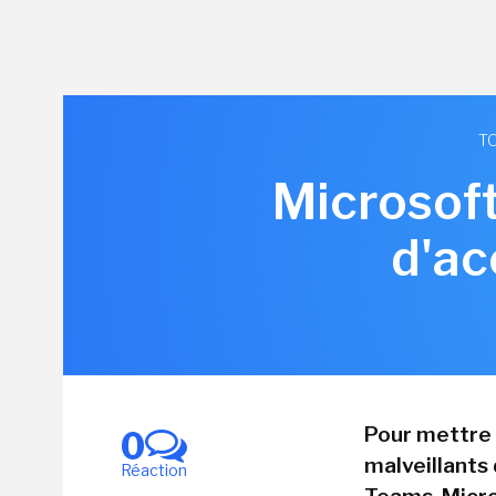
TO
Microsoft
d'ac
Pour mettre 
0
malveillants
Réaction