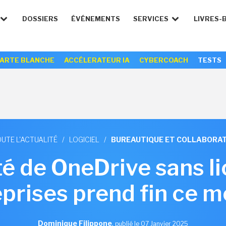
DOSSIERS
ÉVÉNEMENTS
SERVICES
LIVRES-
ARTE BLANCHE
ACCÉLERATEUR IA
CYBERCOACH
TESTS
UTE L'ACTUALITÉ
/
LOGICIEL
/
BUREAUTIQUE ET COLLABORAT
té de OneDrive sans l
prises prend fin ce m
Dominique Filippone
,
publié le 07 Janvier 2025