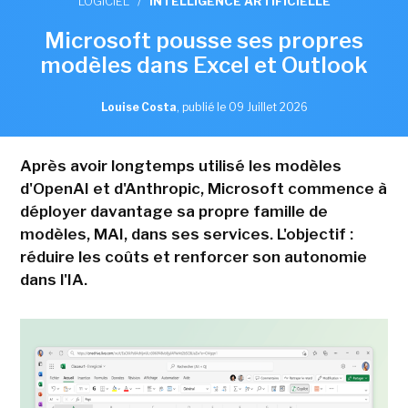
LOGICIEL
/
INTELLIGENCE ARTIFICIELLE
Microsoft pousse ses propres
modèles dans Excel et Outlook
Louise Costa
,
publié le 09 Juillet 2026
Après avoir longtemps utilisé les modèles
d'OpenAI et d'Anthropic, Microsoft commence à
déployer davantage sa propre famille de
modèles, MAI, dans ses services. L'objectif :
réduire les coûts et renforcer son autonomie
dans l'IA.