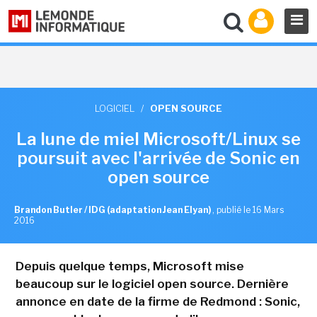
LOGICIEL
/
OPEN SOURCE
La lune de miel Microsoft/Linux se
poursuit avec l'arrivée de Sonic en
open source
Brandon Butler / IDG (adaptation Jean Elyan)
,
publié le 16 Mars
2016
Depuis quelque temps, Microsoft mise
beaucoup sur le logiciel open source. Dernière
annonce en date de la firme de Redmond : Sonic,