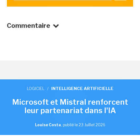
Commentaire
LOGICIEL
/
INTELLIGENCE ARTIFICIELLE
Microsoft et Mistral renforcent
leur partenariat dans l'IA
Louise Costa
,
publié le 23 Juillet 2026