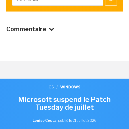
Commentaire
OS
/
WINDOWS
Microsoft suspend le Patch
Tuesday de juillet
Louise Costa
,
publié le 21 Juillet 2026