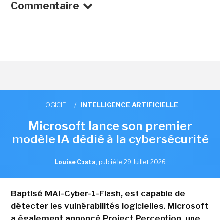
Commentaire
LOGICIEL
/
INTELLIGENCE ARTIFICIELLE
Microsoft lance son premier
modèle IA dédié à la cybersécurité
Louise Costa
,
publié le 29 Juillet 2026
Baptisé MAI-Cyber-1-Flash, est capable de
détecter les vulnérabilités logicielles. Microsoft
a également annoncé Project Perception, une