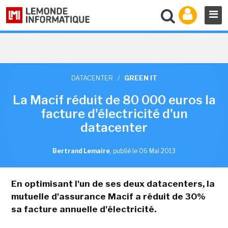
DATACENTER
/
GREEN IT
La Macif réduit de 80 000 euros la
facture d'électricité d'un
datacenter
Bertrand Lemaire
,
publié le 06 Mai 2013
En optimisant l'un de ses deux datacenters, la
mutuelle d'assurance
Macif
a réduit de 30%
sa facture annuelle d'électricité.