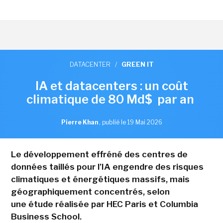
DATACENTER
/
GREEN IT
IA et datacenters : un coût
climatique de 80 Md$ par an
Pierre Khan
,
publié le 19 Mai 2026
Le développement effréné des centres de
données taillés pour l'IA engendre des risques
climatiques et énergétiques massifs, mais
géographiquement concentrés, selon
une étude réalisée par HEC Paris et Columbia
Business School.