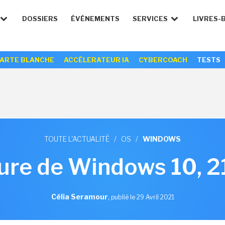
DOSSIERS
ÉVÉNEMENTS
SERVICES
LIVRES-
ARTE BLANCHE
ACCÉLERATEUR IA
CYBERCOACH
TESTS
TOUTE L'ACTUALITÉ
/
OS
/
WINDOWS
re de Windows 10, 21
Célia Seramour
,
publié le 29 Avril 2021