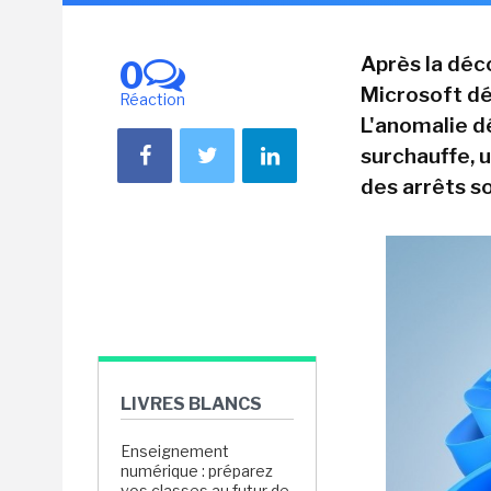
Après la déco
0
Microsoft dé
Réaction
L'anomalie d
surchauffe, 
des arrêts so
LIVRES BLANCS
Enseignement
numérique : préparez
vos classes au futur de