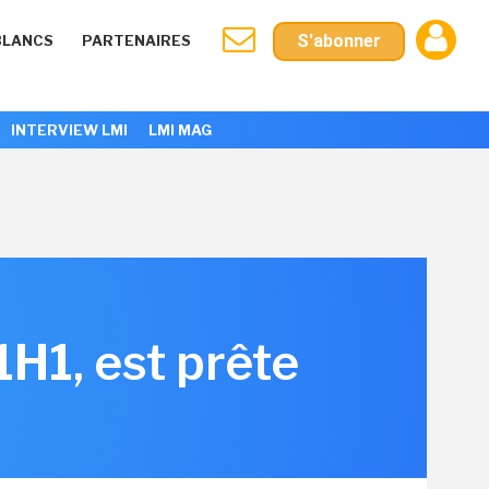
S'abonner
BLANCS
PARTENAIRES
INTERVIEW LMI
LMI MAG
H1, est prête