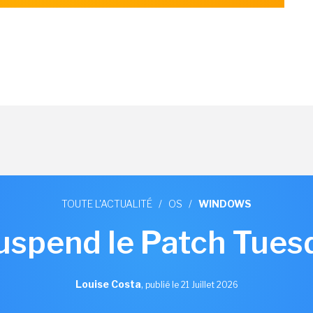
TOUTE L'ACTUALITÉ
/
OS
/
WINDOWS
uspend le Patch Tuesda
Louise Costa
,
publié le 21 Juillet 2026