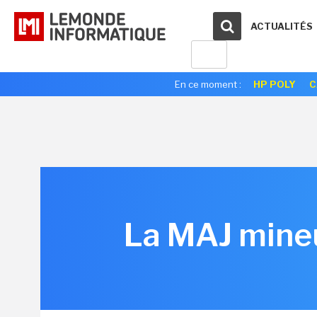
ACTUALITÉS
En ce moment :
HP POLY
C
La MAJ mineu