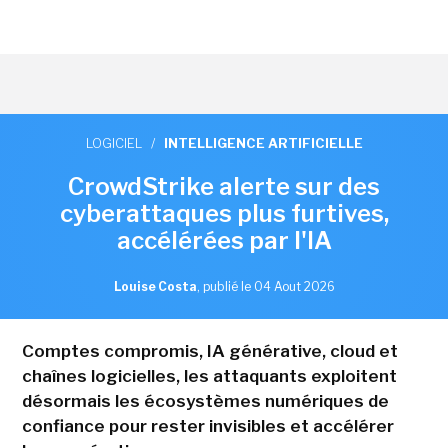
LOGICIEL
/
INTELLIGENCE ARTIFICIELLE
CrowdStrike alerte sur des
cyberattaques plus furtives,
accélérées par l'IA
Louise Costa
,
publié le 04 Aout 2026
Comptes compromis, IA générative, cloud et
chaînes logicielles, les attaquants exploitent
désormais les écosystèmes numériques de
confiance pour rester invisibles et accélérer