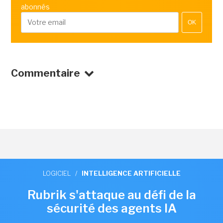
abonnés
OK
Commentaire
LOGICIEL
/
INTELLIGENCE ARTIFICIELLE
Rubrik s'attaque au défi de la
sécurité des agents IA