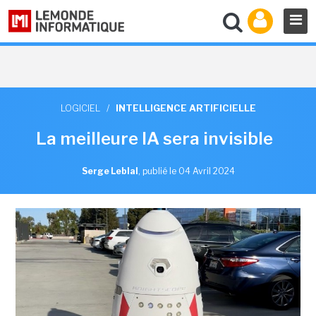
LOGICIEL
/
INTELLIGENCE ARTIFICIELLE
La meilleure IA sera invisible
Serge Leblal
,
publié le 04 Avril 2024