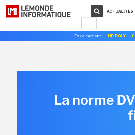
ACTUALITÉS
En ce moment :
HP POLY
C
La norme DVB
f