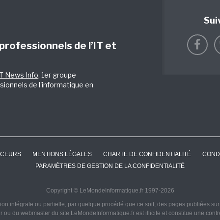
Sui
 professionnels de l’IT et
IT News Info
, 1er groupe
sionnels de l'informatique en
CEURS
MENTIONS LÉGALES
CHARTE DE CONFIDENTIALITÉ
COND
PARAMÈTRES DE GESTION DE LA CONFIDENTIALITÉ
Copyright © LeMondeInformatique.fr 1997-2026
on intégrale ou partielle, par quelque procédé que ce soit, des pages publiées sur ce
ur ou du webmaster du site LeMondeInformatique.fr est illicite et constitue une cont