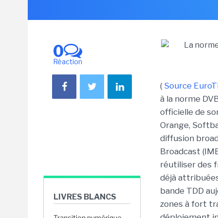
0
Réaction
(
Source Euro
à la norme DVB
officielle de s
Orange, Softba
diffusion broa
Broadcast (IMB
réutiliser des
déjà attribuée
bande TDD aujo
LIVRES BLANCS
zones à fort tr
déploiement in
Transition numérique