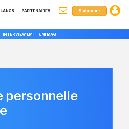
S'abonner
BLANCS
PARTENAIRES
INTERVIEW LMI
LMI MAG
e personnelle
ée