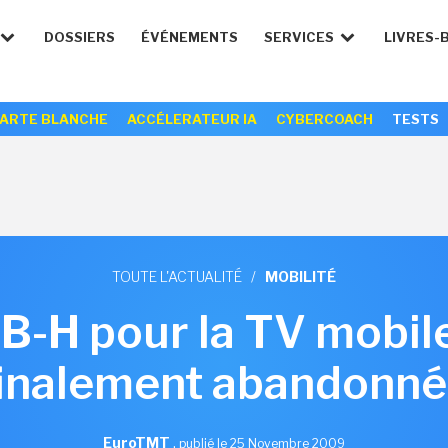
DOSSIERS
ÉVÉNEMENTS
SERVICES
LIVRES-
ARTE BLANCHE
ACCÉLERATEUR IA
CYBERCOACH
TESTS
TOUTE L'ACTUALITÉ
/
MOBILITÉ
-H pour la TV mobil
inalement abandonn
EuroTMT
,
publié le 25 Novembre 2009