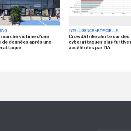
HING
INTELLIGENCE ARTIFICIELLE
rmarché victime d'une
CrowdStrike alerte sur des
e de données après une
cyberattaques plus furtives
erattaque
accélérées par l'IA