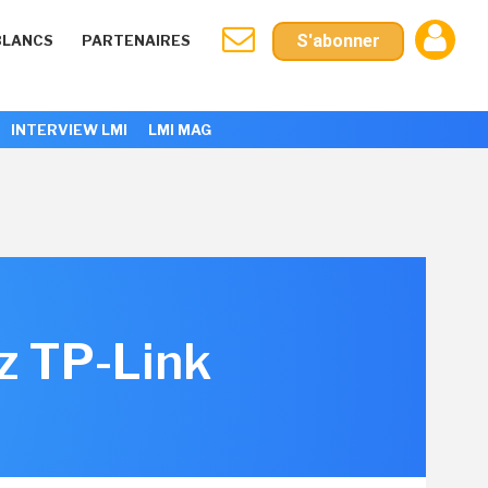
S'abonner
BLANCS
PARTENAIRES
INTERVIEW LMI
LMI MAG
z TP-Link