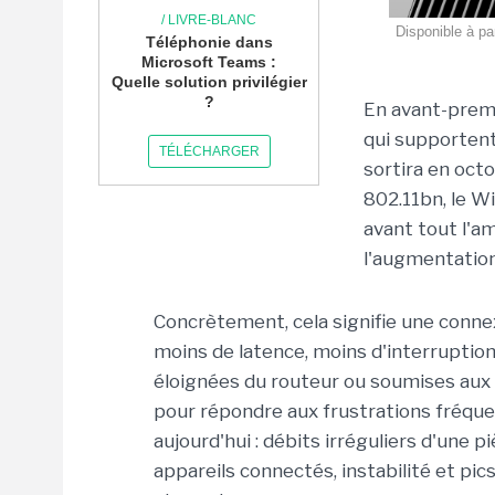
/ LIVRE-BLANC
Disponible à pa
Téléphonie dans
Microsoft Teams :
Quelle solution privilégier
?
En avant-prem
qui supportent
TÉLÉCHARGER
sortira en oct
802.11bn, le WiF
avant tout l'a
l'augmentation
Concrètement, cela signifie une connex
moins de latence, moins d'interruptio
éloignées du routeur ou soumises aux 
pour répondre aux frustrations fréqu
aujourd'hui : débits irréguliers d'une pi
appareils connectés, instabilité et pic