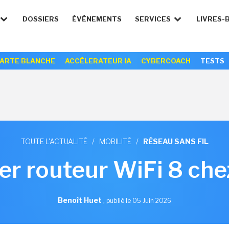
DOSSIERS
ÉVÉNEMENTS
SERVICES
LIVRES-
ARTE BLANCHE
ACCÉLERATEUR IA
CYBERCOACH
TESTS
TOUTE L'ACTUALITÉ
/
MOBILITÉ
/
RÉSEAU SANS FIL
er routeur WiFi 8 che
Benoît Huet
,
publié le 05 Juin 2026