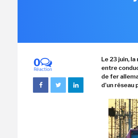
Le 23 juin, 
0
entre conduc
Réaction
de fer allema
d'un réseau p