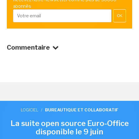
abonnés
OK
Commentaire
LOGICIEL
/
BUREAUTIQUE ET COLLABORATIF
La suite open source Euro-Office
disponible le 9 juin