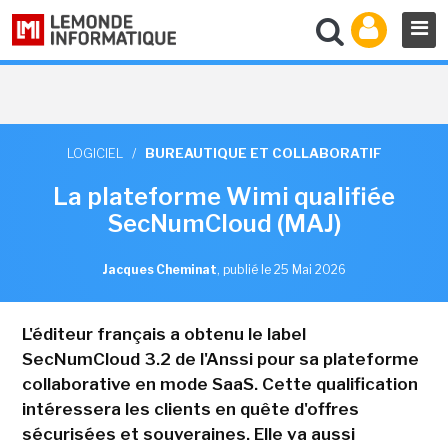
LOGICIEL
/
BUREAUTIQUE ET COLLABORATIF
La plateforme Wimi qualifiée
SecNumCloud (MAJ)
Jacques Cheminat
,
publié le 25 Mai 2026
L'éditeur français a obtenu le label
SecNumCloud 3.2 de l'Anssi pour sa plateforme
collaborative en mode SaaS. Cette qualification
intéressera les clients en quête d'offres
sécurisées et souveraines. Elle va aussi