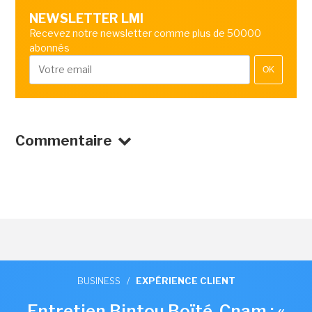
NEWSLETTER LMI
Recevez notre newsletter comme plus de 50000
abonnés
OK
Commentaire
BUSINESS
/
EXPÉRIENCE CLIENT
Entretien Bintou Boïté, Cnam : «