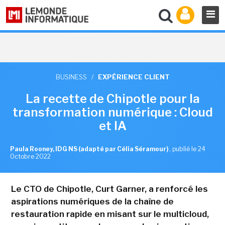
BUSINESS
/
EXPÉRIENCE CLIENT
La recette de Chipotle pour la
transformation numérique : Cloud
et IA
Paula Rooney, IDG NS (adapté par Célia Séramour)
,
publié le 24
Octobre 2022
Le CTO de Chipotle, Curt Garner, a renforcé les
aspirations numériques de la chaîne de
restauration rapide en misant sur le multicloud,