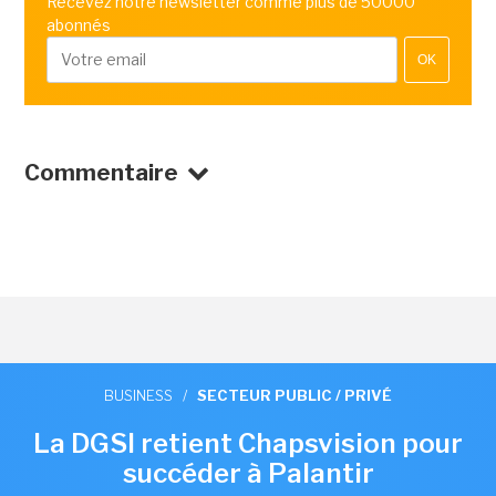
Recevez notre newsletter comme plus de 50000
abonnés
OK
Commentaire
BUSINESS
/
SECTEUR PUBLIC / PRIVÉ
La DGSI retient Chapsvision pour
succéder à Palantir