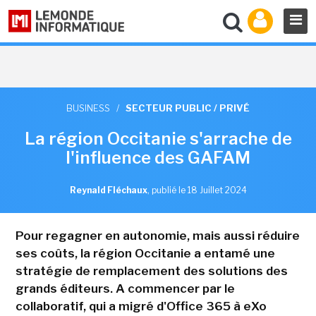
BUSINESS
/
SECTEUR PUBLIC / PRIVÉ
La région Occitanie s'arrache de
l'influence des GAFAM
Reynald Fléchaux
,
publié le 18 Juillet 2024
Pour regagner en autonomie, mais aussi réduire
ses coûts, la région Occitanie a entamé une
stratégie de remplacement des solutions des
grands éditeurs. A commencer par le
collaboratif, qui a migré d'Office 365 à eXo