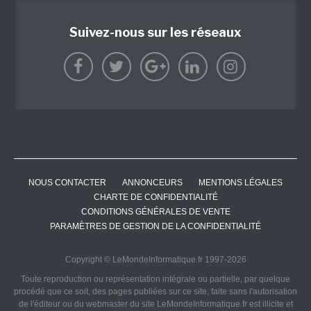
Suivez-nous sur les réseaux
NOUS CONTACTER
ANNONCEURS
MENTIONS LÉGALES
CHARTE DE CONFIDENTIALITÉ
CONDITIONS GÉNÉRALES DE VENTE
PARAMÈTRES DE GESTION DE LA CONFIDENTIALITÉ
Copyright © LeMondeInformatique.fr 1997-2026
Toute reproduction ou représentation intégrale ou partielle, par quelque
procédé que ce soit, des pages publiées sur ce site, faite sans l'autorisation
de l'éditeur ou du webmaster du site LeMondeInformatique.fr est illicite et