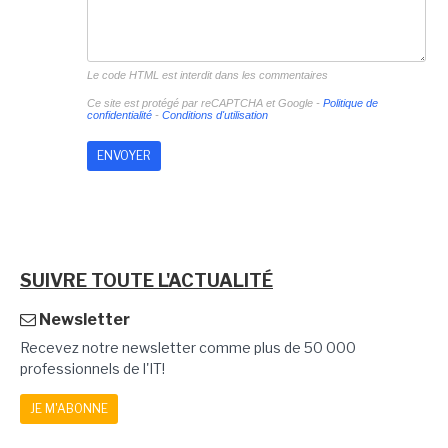
Le code HTML est interdit dans les commentaires
Ce site est protégé par reCAPTCHA et Google -
Politique de
confidentialité
-
Conditions d'utilisation
SUIVRE TOUTE L'ACTUALITÉ
Newsletter
Recevez notre newsletter comme plus de 50 000
professionnels de l'IT!
JE M'ABONNE