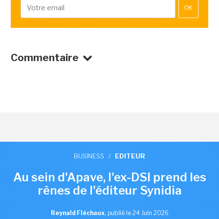
OK
Commentaire
BUSINESS
/
EDITEUR
Au sein d'Apave, l'ex-DSI prend les
rênes de l'éditeur Synidia
Reynald Fléchaux
,
publié le 24 Juin 2026