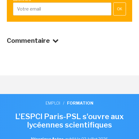
OK
Commentaire
EMPLOI
/
FORMATION
L'ESPCI Paris-PSL s'ouvre aux
lycéennes scientifiques